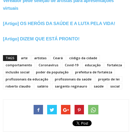
Vereador pede seleção de artistas para apresentações
virtuais
[Artigo] OS HERÓIS DA SAÚDE E A LUTA PELA VIDA!
[Artigo] DIZEM QUE ESTÁ PRONTO!
TAGS
arte
artistas
Ceará
código da cidade
comportamento
Coronavírus
Covid-19
educação
fortaleza
inclusão social
poder da população
prefeitura de fortaleza
profissionais da educação
profissionais da saúde
projeto de lei
roberto claudio
salário
sargento reginauro
saúde
social