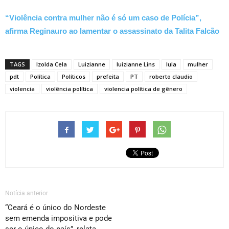
“Violência contra mulher não é só um caso de Polícia”,
afirma Reginauro ao lamentar o assassinato da Talita Falcão
TAGS
Izolda Cela
Luizianne
luizianne Lins
lula
mulher
pdt
Política
Políticos
prefeita
PT
roberto claudio
violencia
violência política
violencia política de gênero
Notícia anterior
“Ceará é o único do Nordeste
sem emenda impositiva e pode