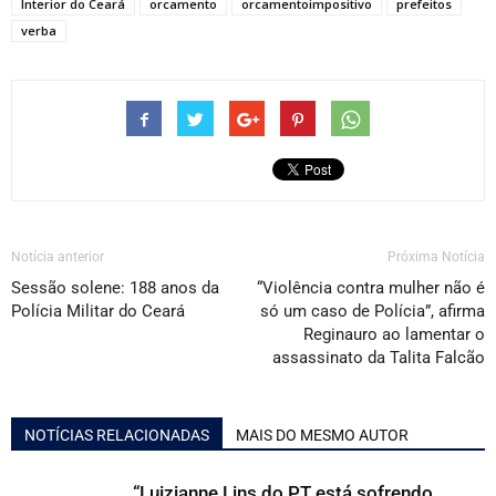
Interior do Ceará
orcamento
orcamentoimpositivo
prefeitos
verba
Notícia anterior
Próxima Notícia
Sessão solene: 188 anos da
“Violência contra mulher não é
Polícia Militar do Ceará
só um caso de Polícia”, afirma
Reginauro ao lamentar o
assassinato da Talita Falcão
NOTÍCIAS RELACIONADAS
MAIS DO MESMO AUTOR
“Luizianne Lins do PT está sofrendo