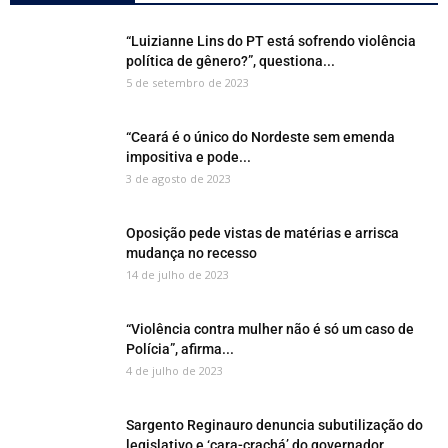
“Luizianne Lins do PT está sofrendo violência
política de gênero?”, questiona...
5 de setembro de 2023
“Ceará é o único do Nordeste sem emenda
impositiva e pode...
3 de agosto de 2023
Oposição pede vistas de matérias e arrisca
mudança no recesso
14 de julho de 2023
“Violência contra mulher não é só um caso de
Polícia”, afirma...
4 de julho de 2023
Sargento Reginauro denuncia subutilização do
legislativo e ‘cara-crachá’ do governador