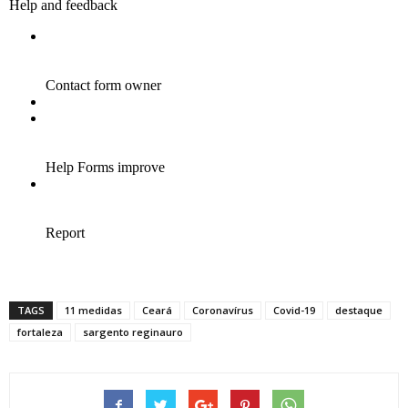
TAGS
11 medidas
Ceará
Coronavírus
Covid-19
destaque
fortaleza
sargento reginauro