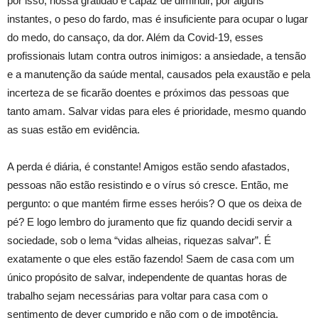
por isso, nossa gratidão é capaz de diminuir, por alguns
instantes, o peso do fardo, mas é insuficiente para ocupar o lugar
do medo, do cansaço, da dor. Além da Covid-19, esses
profissionais lutam contra outros inimigos: a ansiedade, a tensão
e a manutenção da saúde mental, causados pela exaustão e pela
incerteza de se ficarão doentes e próximos das pessoas que
tanto amam. Salvar vidas para eles é prioridade, mesmo quando
as suas estão em evidência.
A perda é diária, é constante! Amigos estão sendo afastados,
pessoas não estão resistindo e o vírus só cresce. Então, me
pergunto: o que mantém firme esses heróis? O que os deixa de
pé? E logo lembro do juramento que fiz quando decidi servir a
sociedade, sob o lema “vidas alheias, riquezas salvar”. É
exatamente o que eles estão fazendo! Saem de casa com um
único propósito de salvar, independente de quantas horas de
trabalho sejam necessárias para voltar para casa com o
sentimento de dever cumprido e não com o de impotência.