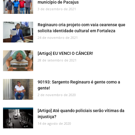
município de Pacajus
3 de dezembro de 2021
Reginauro cria projeto com vaia cearense que
solicita identidade cultural em Fortaleza
24 de novembro de 2021
[Artigo] EU VENCI O CÂNCER!
28 de setembro de 2021
90193: Sargento Reginauro é gente como a
gente!
2 de novembro de 2020
[Artigo] Até quando policiais serão vítimas da
injustiça?
14 de agosto de 2020