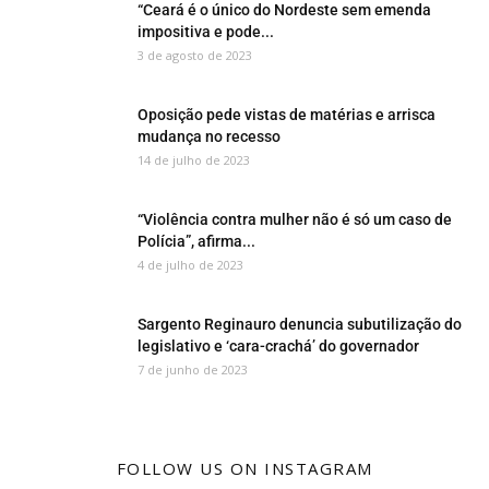
“Ceará é o único do Nordeste sem emenda
impositiva e pode...
3 de agosto de 2023
Oposição pede vistas de matérias e arrisca
mudança no recesso
14 de julho de 2023
“Violência contra mulher não é só um caso de
Polícia”, afirma...
4 de julho de 2023
Sargento Reginauro denuncia subutilização do
legislativo e ‘cara-crachá’ do governador
7 de junho de 2023
FOLLOW US ON INSTAGRAM