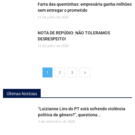
Farra das quentinhas: empresária ganha milhões
sem entregar o prometido
21 de julho de 2020
NOTA DE REPÚDIO: NÃO TOLERAMOS
DESRESPEITO!
12 de julho de 2020
1
2
3
Últimas Notícias
“Luizianne Lins do PT está sofrendo violência
política de gênero?”, questiona...
5 de setembro de 2023