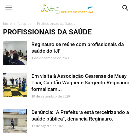
Inicio
Notícias
Profissionais da Saúde
PROFISSIONAIS DA SAÚDE
Reginauro se reúne com profissionais da
saúde do IJF
1 de dezembro de 2021
Em visita à Associação Cearense de Muay
Thai, Capitão Wagner e Sargento Reginauro
formalizam...
18 de setembro de 2020
Denúncia: “A Prefeitura está terceirizando a
saúde pública”, denuncia Reginauro.
17 de agosto de 2020