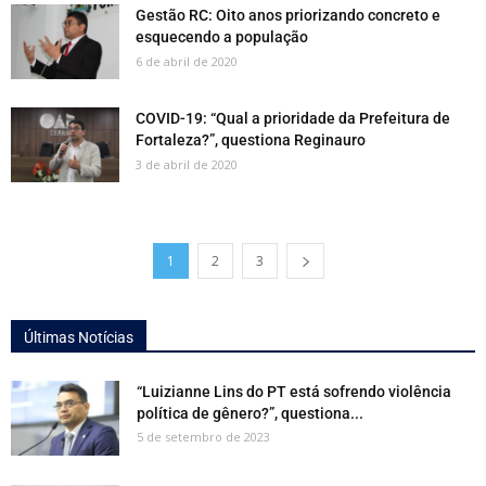
Gestão RC: Oito anos priorizando concreto e
esquecendo a população
6 de abril de 2020
COVID-19: “Qual a prioridade da Prefeitura de
Fortaleza?”, questiona Reginauro
3 de abril de 2020
1
2
3
Últimas Notícias
“Luizianne Lins do PT está sofrendo violência
política de gênero?”, questiona...
5 de setembro de 2023