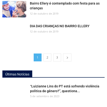
Bairro Ellery é contemplado com festa para as
crianças
12 de outubro de 2019
DIA DAS CRIANÇAS NO BAIRRO ELLERY
12 de outubro de 2019
1
2
3
Últimas Notícias
“Luizianne Lins do PT está sofrendo violência
política de gênero?”, questiona...
5 de setembro de 2023