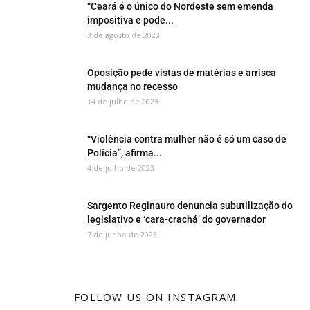
“Ceará é o único do Nordeste sem emenda
impositiva e pode...
3 de agosto de 2023
Oposição pede vistas de matérias e arrisca
mudança no recesso
14 de julho de 2023
“Violência contra mulher não é só um caso de
Polícia”, afirma...
4 de julho de 2023
Sargento Reginauro denuncia subutilização do
legislativo e ‘cara-crachá’ do governador
7 de junho de 2023
FOLLOW US ON INSTAGRAM