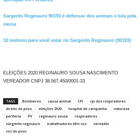
Sargento Reginauro 90193 é defensor dos animais e luta pela
causa
10 motivos para você votar no Sargento Reginauro (90193)
ELEIÇÕES 2020 REGINAURO SOUSA NASCIMENTO
VEREADOR CNPJ 38.567.450/0001-33
TAGS
Bombeiros
causa animal
CPI
cpi dos respiradores
direito do povo
eleições 2020
hospital de campanha
natureza
periferia
PV
reginauro sousa
respiradores
sargento reginauro
trabalhadores têm voz
vereador
voz do povo