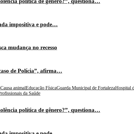
olência política de gênero?”, questiona…
nda impositiva e pode…
isca mudança no recesso
caso de Polícia”, afirma…
s
Causa animal
Educação Física
Guarda Municipal de Fortaleza
Hospital 
rofissionais da Saúde
olência política de gênero?”, questiona…
nda impositiva e pode…