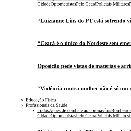
Cidade
Optometristas
Pelo Ceará
Policiais Militares
P
“Luizianne Lins do PT está sofrendo vi
“Ceará é o único do Nordeste sem eme
Oposição pede vistas de matérias e arr
“Violência contra mulher não é só um 
Educação Física
Profissionais da Saúde
Todos
Ações de combate ao coronavírus
Bombeiro
Cidade
Optometristas
Pelo Ceará
Policiais Militares
P