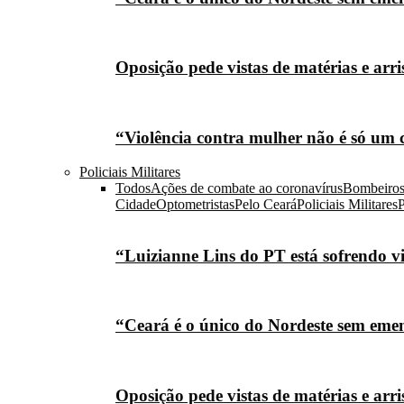
Oposição pede vistas de matérias e arr
“Violência contra mulher não é só um 
Policiais Militares
Todos
Ações de combate ao coronavírus
Bombeiro
Cidade
Optometristas
Pelo Ceará
Policiais Militares
P
“Luizianne Lins do PT está sofrendo vi
“Ceará é o único do Nordeste sem eme
Oposição pede vistas de matérias e arr