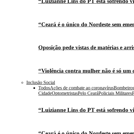
“Luizianne Lins do PT está sofrendo vi
“Ceará é o único do Nordeste sem eme
Oposição pede vistas de matérias e arr
“Violência contra mulher não é só um 
Inclusão Social
Todos
Ações de combate ao coronavírus
Bombeiro
Cidade
Optometristas
Pelo Ceará
Policiais Militares
P
“Luizianne Lins do PT está sofrendo vi
“Ceará é o único do Nordeste sem eme