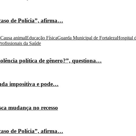
caso de Polícia”, afirma…
s
Causa animal
Educação Física
Guarda Municipal de Fortaleza
Hospital 
rofissionais da Saúde
olência política de gênero?”, questiona…
nda impositiva e pode…
isca mudança no recesso
caso de Polícia”, afirma…