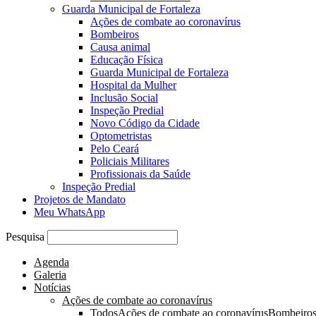
Guarda Municipal de Fortaleza
Ações de combate ao coronavírus
Bombeiros
Causa animal
Educação Física
Guarda Municipal de Fortaleza
Hospital da Mulher
Inclusão Social
Inspeção Predial
Novo Código da Cidade
Optometristas
Pelo Ceará
Policiais Militares
Profissionais da Saúde
Inspeção Predial
Projetos de Mandato
Meu WhatsApp
Pesquisa
Agenda
Galeria
Notícias
Ações de combate ao coronavírus
Todos
Ações de combate ao coronavírus
Bombeiro