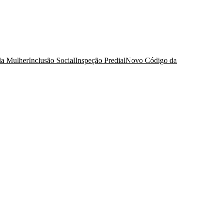
da Mulher
Inclusão Social
Inspeção Predial
Novo Código da