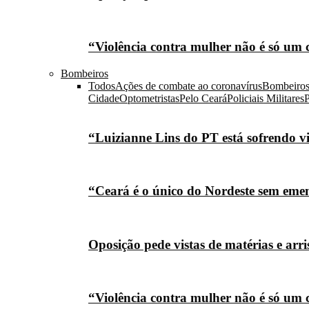
“Violência contra mulher não é só um 
Bombeiros
Todos
Ações de combate ao coronavírus
Bombeiro
Cidade
Optometristas
Pelo Ceará
Policiais Militares
P
“Luizianne Lins do PT está sofrendo vi
“Ceará é o único do Nordeste sem eme
Oposição pede vistas de matérias e arr
“Violência contra mulher não é só um 