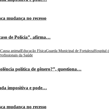
isca mudança no recesso
caso de Polícia”, afirma…
s
Causa animal
Educação Física
Guarda Municipal de Fortaleza
Hospital 
rofissionais da Saúde
olência política de gênero?”, questiona…
nda impositiva e pode…
isca mudança no recesso