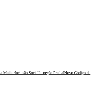
da Mulher
Inclusão Social
Inspeção Predial
Novo Código da