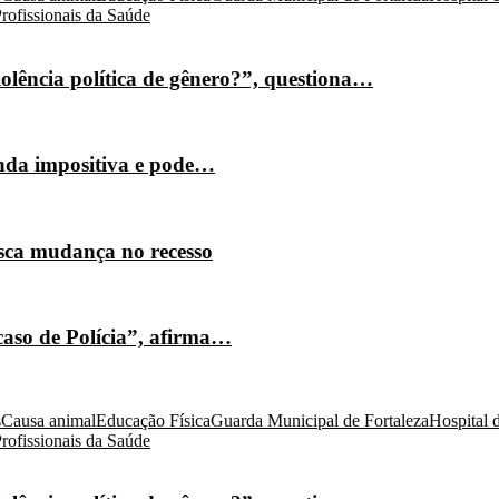
rofissionais da Saúde
olência política de gênero?”, questiona…
nda impositiva e pode…
isca mudança no recesso
caso de Polícia”, afirma…
s
Causa animal
Educação Física
Guarda Municipal de Fortaleza
Hospital 
rofissionais da Saúde