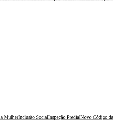
da Mulher
Inclusão Social
Inspeção Predial
Novo Código da