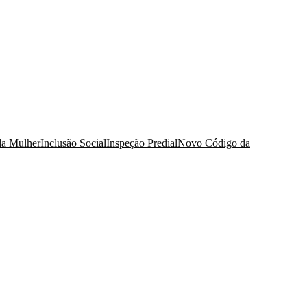
da Mulher
Inclusão Social
Inspeção Predial
Novo Código da