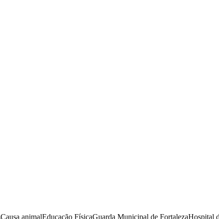
s
Causa animal
Educação Física
Guarda Municipal de Fortaleza
Hospital 