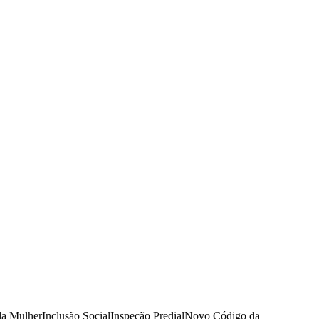
da Mulher
Inclusão Social
Inspeção Predial
Novo Código da