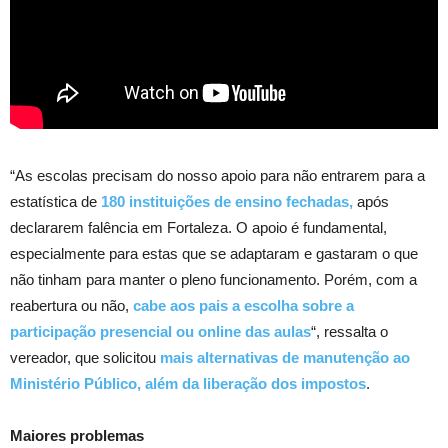
“As escolas precisam do nosso apoio para não entrarem para a
estatística de
180 instituições de ensino fechadas,
após
declararem falência em Fortaleza. O apoio é fundamental,
especialmente para estas que se adaptaram e gastaram o que
não tinham para manter o pleno funcionamento. Porém, com a
reabertura ou não,
cabe aos pais a escolha sobre a
participação presencial ou online das aulas
“, ressalta o
vereador, que solicitou
mais alternativas de manutenção ao
Ministério Público, além da liberação dos impostos
.
Maiores problemas