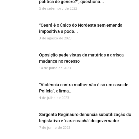
política de gênero?”, questiona...
5 de setembro de 2023
“Ceará é o único do Nordeste sem emenda
impositiva e pode...
3 de agosto de 2023
Oposição pede vistas de matérias e arrisca
mudança no recesso
14 de julho de 2023
“Violência contra mulher não é só um caso de
Polícia”, afirma...
4 de julho de 2023
Sargento Reginauro denuncia subutilização do
legislativo e ‘cara-crachá’ do governador
7 de junho de 2023