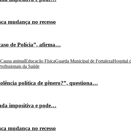
isca mudança no recesso
caso de Polícia”, afirma…
s
Causa animal
Educação Física
Guarda Municipal de Fortaleza
Hospital 
rofissionais da Saúde
olência política de gênero?”, questiona…
nda impositiva e pode…
isca mudança no recesso