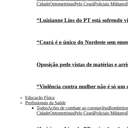
Cidade
Optometristas
Pelo Ceará
Policiais Militares
P
“Luizianne Lins do PT está sofrendo vi
“Ceará é o único do Nordeste sem eme
Oposição pede vistas de matérias e arr
“Violência contra mulher não é só um 
Educação Física
Profissionais da Saúde
Todos
Ações de combate ao coronavírus
Bombeiro
Cidade
Optometristas
Pelo Ceará
Policiais Militares
P