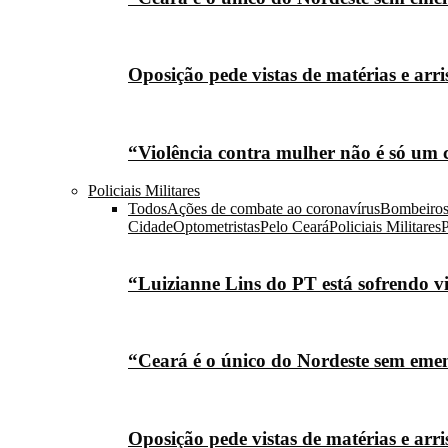
Oposição pede vistas de matérias e arr
“Violência contra mulher não é só um 
Policiais Militares
Todos
Ações de combate ao coronavírus
Bombeiro
Cidade
Optometristas
Pelo Ceará
Policiais Militares
P
“Luizianne Lins do PT está sofrendo vi
“Ceará é o único do Nordeste sem eme
Oposição pede vistas de matérias e arr