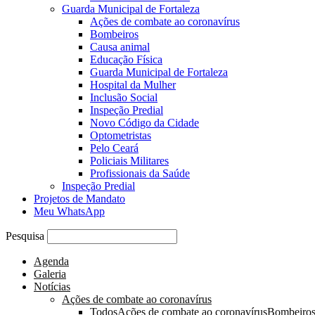
Guarda Municipal de Fortaleza
Ações de combate ao coronavírus
Bombeiros
Causa animal
Educação Física
Guarda Municipal de Fortaleza
Hospital da Mulher
Inclusão Social
Inspeção Predial
Novo Código da Cidade
Optometristas
Pelo Ceará
Policiais Militares
Profissionais da Saúde
Inspeção Predial
Projetos de Mandato
Meu WhatsApp
Pesquisa
Agenda
Galeria
Notícias
Ações de combate ao coronavírus
Todos
Ações de combate ao coronavírus
Bombeiro