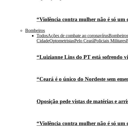
“Violência contra mulher não é só um 
Bombeiros
Todos
Ações de combate ao coronavírus
Bombeiro
Cidade
Optometristas
Pelo Ceará
Policiais Militares
P
“Luizianne Lins do PT está sofrendo vi
“Ceará é o único do Nordeste sem eme
Oposição pede vistas de matérias e arr
“Violência contra mulher não é só um 