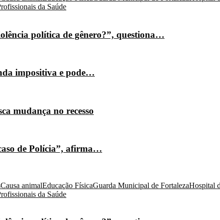
rofissionais da Saúde
olência política de gênero?”, questiona…
nda impositiva e pode…
isca mudança no recesso
caso de Polícia”, afirma…
s
Causa animal
Educação Física
Guarda Municipal de Fortaleza
Hospital 
rofissionais da Saúde