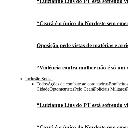
“Luizianne Lins do PT está sofrendo vi
“Ceará é o único do Nordeste sem eme
Oposição pede vistas de matérias e arr
“Violência contra mulher não é só um 
Inclusão Social
Todos
Ações de combate ao coronavírus
Bombeiro
Cidade
Optometristas
Pelo Ceará
Policiais Militares
P
“Luizianne Lins do PT está sofrendo vi
“Ceará é o único do Nordeste sem eme