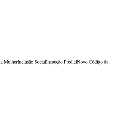
da Mulher
Inclusão Social
Inspeção Predial
Novo Código da