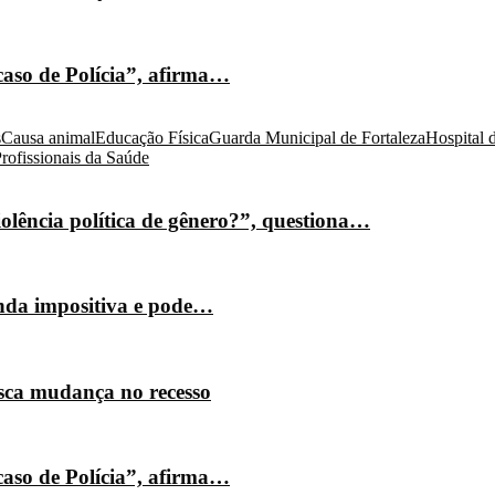
caso de Polícia”, afirma…
s
Causa animal
Educação Física
Guarda Municipal de Fortaleza
Hospital 
rofissionais da Saúde
olência política de gênero?”, questiona…
nda impositiva e pode…
isca mudança no recesso
caso de Polícia”, afirma…