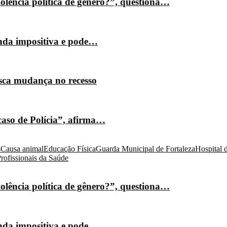
olência política de gênero?”, questiona…
nda impositiva e pode…
isca mudança no recesso
caso de Polícia”, afirma…
s
Causa animal
Educação Física
Guarda Municipal de Fortaleza
Hospital 
rofissionais da Saúde
olência política de gênero?”, questiona…
nda impositiva e pode…