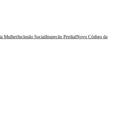
da Mulher
Inclusão Social
Inspeção Predial
Novo Código da