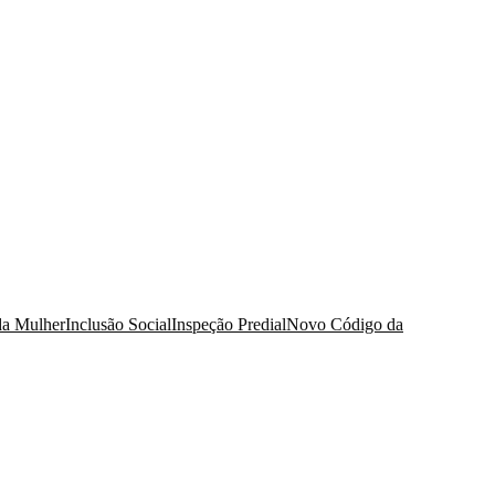
da Mulher
Inclusão Social
Inspeção Predial
Novo Código da