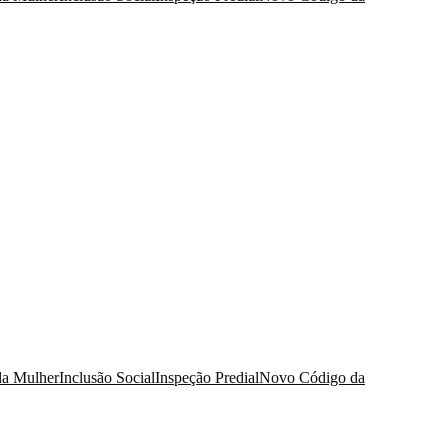
da Mulher
Inclusão Social
Inspeção Predial
Novo Código da