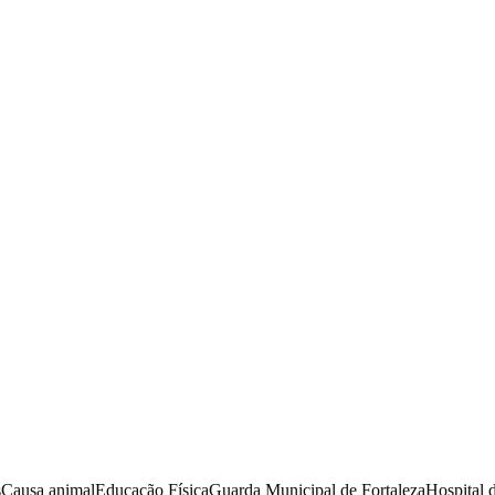
s
Causa animal
Educação Física
Guarda Municipal de Fortaleza
Hospital 