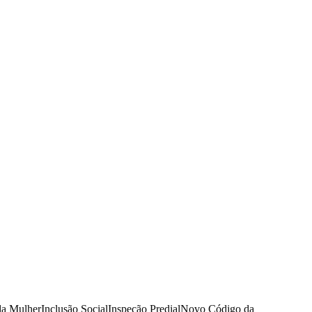
da Mulher
Inclusão Social
Inspeção Predial
Novo Código da