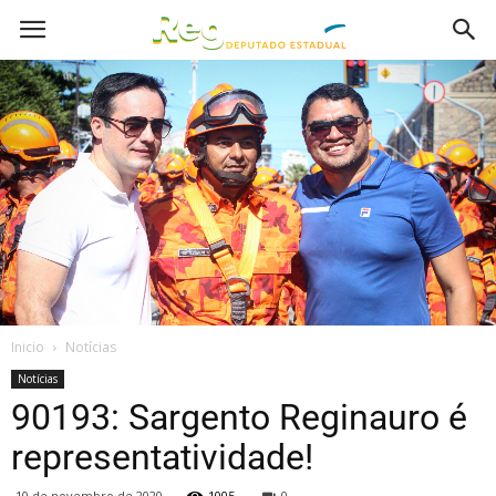
Inicio
Notícias
Notícias
90193: Sargento Reginauro é
representatividade!
10 de novembro de 2020
1005
0