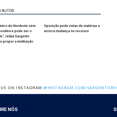
O AUTOR
 único do Nordeste sem
Oposição pede vistas de matérias e
sitiva e pode ser o
arrisca mudança no recesso
s”, relata Sargento
o propor a instituição
 US ON INSTAGRAM
@INSTAGRAM.COM/SARGENTORE
BRE NÓS
S