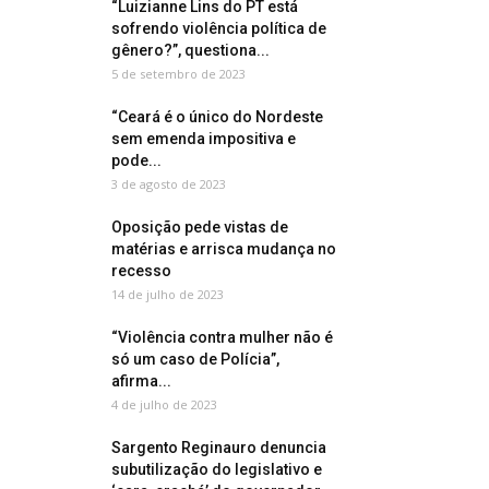
“Luizianne Lins do PT está
sofrendo violência política de
gênero?”, questiona...
5 de setembro de 2023
“Ceará é o único do Nordeste
sem emenda impositiva e
pode...
3 de agosto de 2023
Oposição pede vistas de
matérias e arrisca mudança no
recesso
14 de julho de 2023
“Violência contra mulher não é
só um caso de Polícia”,
afirma...
4 de julho de 2023
Sargento Reginauro denuncia
subutilização do legislativo e