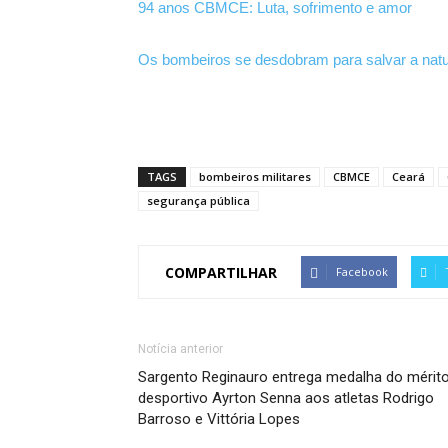
94 anos CBMCE: Luta, sofrimento e amor
Os bombeiros se desdobram para salvar a natu
TAGS
bombeiros militares
CBMCE
Ceará
segurança pública
COMPARTILHAR
Facebook
Notícia anterior
Sargento Reginauro entrega medalha do mérit
desportivo Ayrton Senna aos atletas Rodrigo
Barroso e Vittória Lopes