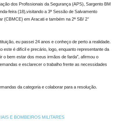
ciação dos Profissionais da Segurança (APS), Sargento BM
da-feira (18),visitando a 3ª Sessão de Salvamento
tar (CBMCE) em Aracati e também na 2ª SB/ 2°
tuição, eu passei 24 anos e conheço de perto a realidade.
 este é difícil e precário, logo, enquanto representante da
tir o bem estar dos meus irmãos de farda”, afirmou o
 demandas e esclarecer o trabalho frente as necessidades
demandas da categoria e colaborar para a resolução.
IAIS E BOMBEIROS MILITARES