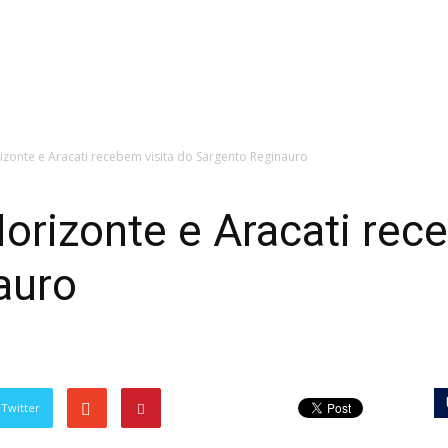
zonte e Aracati recebem visita do Sargento Reginauro
rizonte e Aracati rece
auro
Twitter