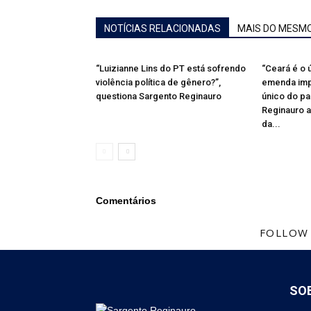
NOTÍCIAS RELACIONADAS
MAIS DO MESM
“Luizianne Lins do PT está sofrendo
“Ceará é o
violência política de gênero?”,
emenda impo
questiona Sargento Reginauro
único do paí
Reginauro a
da...
Comentários
FOLLOW
SO