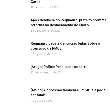
Cariri
19 de março de 2022
Após denuncia do Reginauro, prefeito promete
reforma no destacamento de Choró
1 de fevereiro de 2022
Reginauro debate denuncias feitas sobre o
concurso da PMCE
6 de janeiro de 2022
[Artigo] Polícia Penal pede socorro!
23 de novembro de 2021
[Artigo] A opressão também é um vírus e pode
ser fatal!
7 de abril de 2021