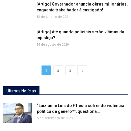
[Artigo] Governador anuncia obras milionárias,
enquanto trabalhador é castigado!
12 de janeiro de 2021
[Artigo] Até quando policiais serão vítimas da
injustiça?
14 de agosto de 2020
1
2
3
Últimas Notícias
“Luizianne Lins do PT está sofrendo violência
política de gênero?”, questiona...
5 de setembro de 2023