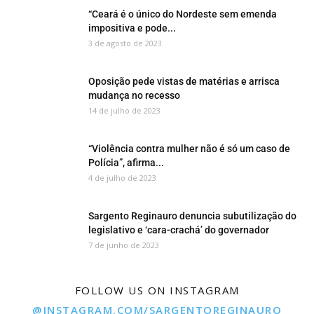
“Ceará é o único do Nordeste sem emenda
impositiva e pode...
3 de agosto de 2023
Oposição pede vistas de matérias e arrisca
mudança no recesso
14 de julho de 2023
“Violência contra mulher não é só um caso de
Polícia”, afirma...
4 de julho de 2023
Sargento Reginauro denuncia subutilização do
legislativo e ‘cara-crachá’ do governador
7 de junho de 2023
FOLLOW US ON INSTAGRAM
@INSTAGRAM.COM/SARGENTOREGINAURO