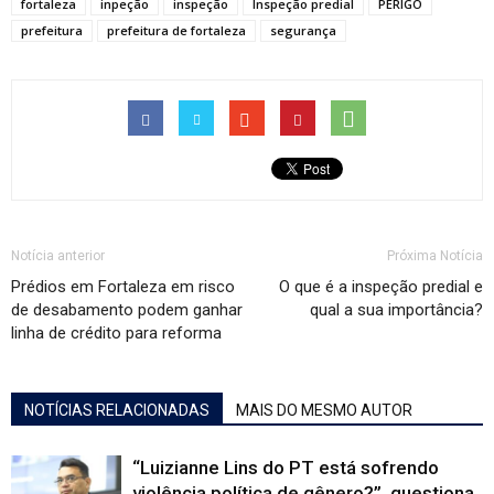
fortaleza
inpeção
inspeção
Inspeção predial
PERIGO
prefeitura
prefeitura de fortaleza
segurança
Notícia anterior
Próxima Notícia
Prédios em Fortaleza em risco
O que é a inspeção predial e
de desabamento podem ganhar
qual a sua importância?
linha de crédito para reforma
NOTÍCIAS RELACIONADAS
MAIS DO MESMO AUTOR
“Luizianne Lins do PT está sofrendo
violência política de gênero?”, questiona