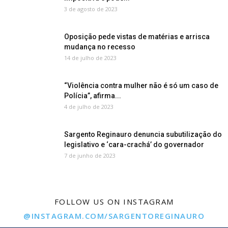
3 de agosto de 2023
Oposição pede vistas de matérias e arrisca
mudança no recesso
14 de julho de 2023
“Violência contra mulher não é só um caso de
Polícia”, afirma...
4 de julho de 2023
Sargento Reginauro denuncia subutilização do
legislativo e ‘cara-crachá’ do governador
7 de junho de 2023
FOLLOW US ON INSTAGRAM
@INSTAGRAM.COM/SARGENTOREGINAURO