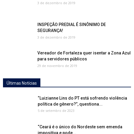
3 de dezembro de 2019
INSPEÇÃO PREDIAL É SINÔNIMO DE
SEGURANÇA!
3 de dezembro de 2019
Vereador de Fortaleza quer isentar a Zona Azul
para servidores públicos
29 de novembro de 2019
Últimas Notícias
“Luizianne Lins do PT está sofrendo violência
política de gênero?”, questiona...
5 de setembro de 2023
“Ceará é o único do Nordeste sem emenda
impositiva e pode...