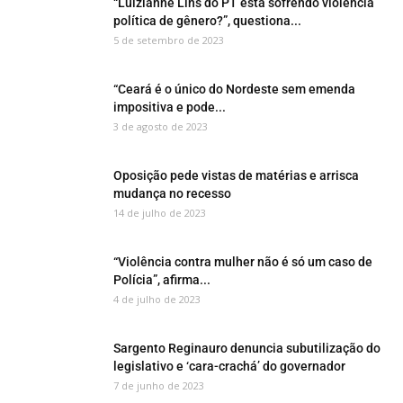
“Luizianne Lins do PT está sofrendo violência
política de gênero?”, questiona...
5 de setembro de 2023
“Ceará é o único do Nordeste sem emenda
impositiva e pode...
3 de agosto de 2023
Oposição pede vistas de matérias e arrisca
mudança no recesso
14 de julho de 2023
“Violência contra mulher não é só um caso de
Polícia”, afirma...
4 de julho de 2023
Sargento Reginauro denuncia subutilização do
legislativo e ‘cara-crachá’ do governador
7 de junho de 2023