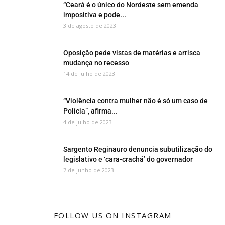
“Ceará é o único do Nordeste sem emenda
impositiva e pode...
3 de agosto de 2023
Oposição pede vistas de matérias e arrisca
mudança no recesso
14 de julho de 2023
“Violência contra mulher não é só um caso de
Polícia”, afirma...
4 de julho de 2023
Sargento Reginauro denuncia subutilização do
legislativo e ‘cara-crachá’ do governador
7 de junho de 2023
FOLLOW US ON INSTAGRAM