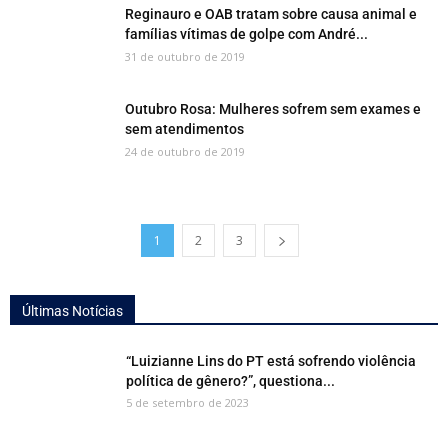
Reginauro e OAB tratam sobre causa animal e
famílias vítimas de golpe com André...
31 de outubro de 2019
Outubro Rosa: Mulheres sofrem sem exames e
sem atendimentos
24 de outubro de 2019
1
2
3
Últimas Notícias
“Luizianne Lins do PT está sofrendo violência
política de gênero?”, questiona...
5 de setembro de 2023