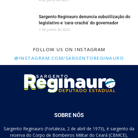
Sargento Reginauro denuncia subutilização do
legislativo e ‘cara-crachá’ do governador
7 de junho de 2023
FOLLOW US ON INSTAGRAM
@INSTAGRAM.COM/SARGENTOREGINAURO
SOBRE NÓS
Sargento Reginauro (Fortaleza, 2 de abril de 1973), é sargento da
reserva do Corpo de Bombeiros Militar do Ceará (CBMCE),