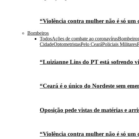
“Violência contra mulher não é só um 
Bombeiros
Todos
Ações de combate ao coronavírus
Bombeiro
Cidade
Optometristas
Pelo Ceará
Policiais Militares
P
“Luizianne Lins do PT está sofrendo vi
“Ceará é o único do Nordeste sem eme
Oposição pede vistas de matérias e arr
“Violência contra mulher não é só um 