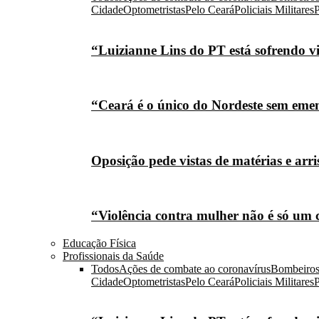
Cidade
Optometristas
Pelo Ceará
Policiais Militares
P
“Luizianne Lins do PT está sofrendo vi
“Ceará é o único do Nordeste sem eme
Oposição pede vistas de matérias e arr
“Violência contra mulher não é só um 
Educação Física
Profissionais da Saúde
Todos
Ações de combate ao coronavírus
Bombeiro
Cidade
Optometristas
Pelo Ceará
Policiais Militares
P