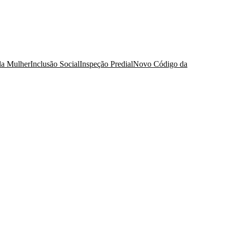
da Mulher
Inclusão Social
Inspeção Predial
Novo Código da