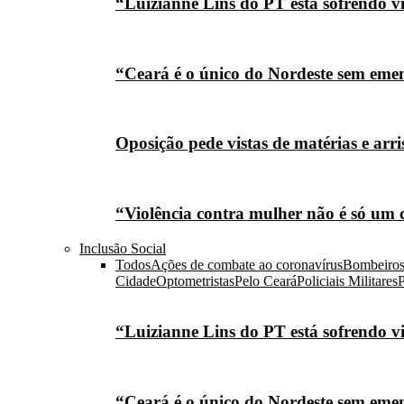
“Luizianne Lins do PT está sofrendo vi
“Ceará é o único do Nordeste sem eme
Oposição pede vistas de matérias e arr
“Violência contra mulher não é só um 
Inclusão Social
Todos
Ações de combate ao coronavírus
Bombeiro
Cidade
Optometristas
Pelo Ceará
Policiais Militares
P
“Luizianne Lins do PT está sofrendo vi
“Ceará é o único do Nordeste sem eme