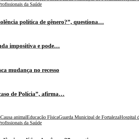
rofissionais da Saúde
olência política de gênero?”, questiona…
nda impositiva e pode…
isca mudança no recesso
caso de Polícia”, afirma…
s
Causa animal
Educação Física
Guarda Municipal de Fortaleza
Hospital 
rofissionais da Saúde