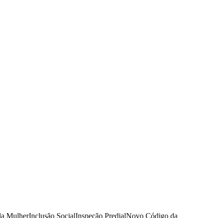
da Mulher
Inclusão Social
Inspeção Predial
Novo Código da