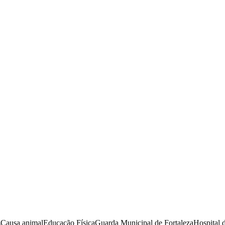
s
Causa animal
Educação Física
Guarda Municipal de Fortaleza
Hospital 