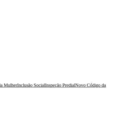
da Mulher
Inclusão Social
Inspeção Predial
Novo Código da