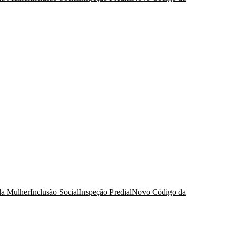
da Mulher
Inclusão Social
Inspeção Predial
Novo Código da