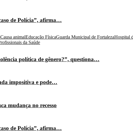
caso de Polícia”, afirma…
s
Causa animal
Educação Física
Guarda Municipal de Fortaleza
Hospital 
rofissionais da Saúde
olência política de gênero?”, questiona…
nda impositiva e pode…
isca mudança no recesso
caso de Polícia”, afirma…