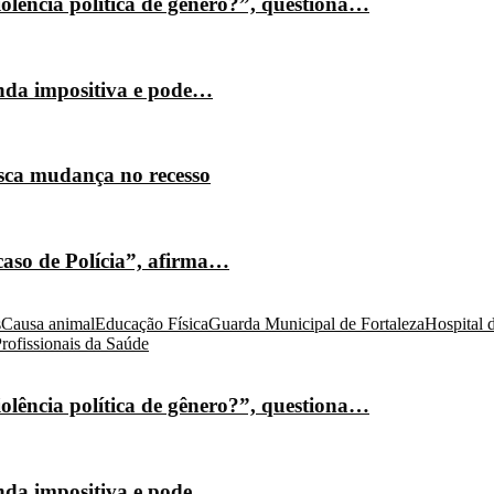
olência política de gênero?”, questiona…
nda impositiva e pode…
isca mudança no recesso
caso de Polícia”, afirma…
s
Causa animal
Educação Física
Guarda Municipal de Fortaleza
Hospital 
rofissionais da Saúde
olência política de gênero?”, questiona…
nda impositiva e pode…