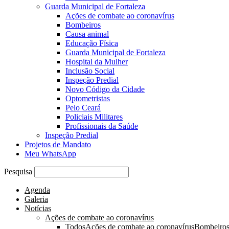
Guarda Municipal de Fortaleza
Ações de combate ao coronavírus
Bombeiros
Causa animal
Educação Física
Guarda Municipal de Fortaleza
Hospital da Mulher
Inclusão Social
Inspeção Predial
Novo Código da Cidade
Optometristas
Pelo Ceará
Policiais Militares
Profissionais da Saúde
Inspeção Predial
Projetos de Mandato
Meu WhatsApp
Pesquisa
Agenda
Galeria
Notícias
Ações de combate ao coronavírus
Todos
Ações de combate ao coronavírus
Bombeiro