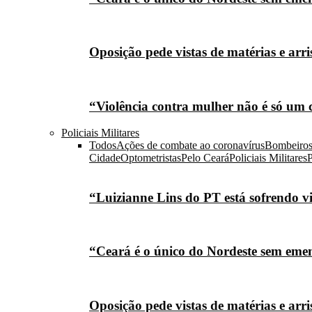
Oposição pede vistas de matérias e arr
“Violência contra mulher não é só um 
Policiais Militares
Todos
Ações de combate ao coronavírus
Bombeiro
Cidade
Optometristas
Pelo Ceará
Policiais Militares
P
“Luizianne Lins do PT está sofrendo vi
“Ceará é o único do Nordeste sem eme
Oposição pede vistas de matérias e arr