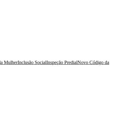
da Mulher
Inclusão Social
Inspeção Predial
Novo Código da