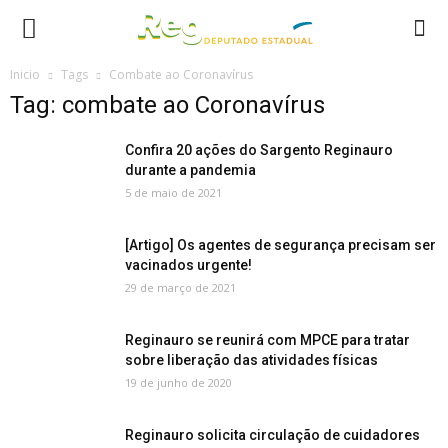
Inicio
Tags
Combate ao Coronavírus
Tag: combate ao Coronavírus
Confira 20 ações do Sargento Reginauro
durante a pandemia
5 de maio de 2021
[Artigo] Os agentes de segurança precisam ser
vacinados urgente!
29 de março de 2021
Reginauro se reunirá com MPCE para tratar
sobre liberação das atividades físicas
19 de junho de 2020
Reginauro solicita circulação de cuidadores