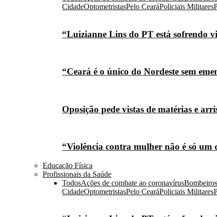
Cidade
Optometristas
Pelo Ceará
Policiais Militares
P
“Luizianne Lins do PT está sofrendo vi
“Ceará é o único do Nordeste sem eme
Oposição pede vistas de matérias e arr
“Violência contra mulher não é só um 
Educação Física
Profissionais da Saúde
Todos
Ações de combate ao coronavírus
Bombeiro
Cidade
Optometristas
Pelo Ceará
Policiais Militares
P