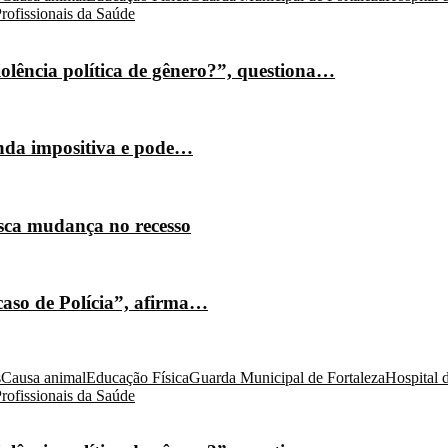
rofissionais da Saúde
olência política de gênero?”, questiona…
nda impositiva e pode…
isca mudança no recesso
caso de Polícia”, afirma…
s
Causa animal
Educação Física
Guarda Municipal de Fortaleza
Hospital 
rofissionais da Saúde