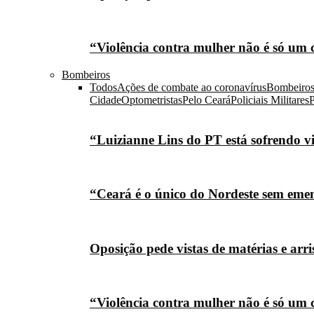
“Violência contra mulher não é só um 
Bombeiros
Todos
Ações de combate ao coronavírus
Bombeiro
Cidade
Optometristas
Pelo Ceará
Policiais Militares
P
“Luizianne Lins do PT está sofrendo vi
“Ceará é o único do Nordeste sem eme
Oposição pede vistas de matérias e arr
“Violência contra mulher não é só um 