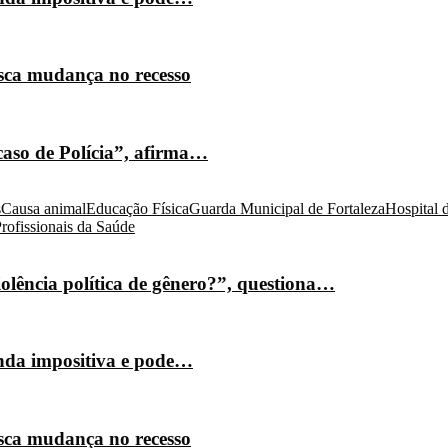
isca mudança no recesso
caso de Polícia”, afirma…
s
Causa animal
Educação Física
Guarda Municipal de Fortaleza
Hospital 
rofissionais da Saúde
olência política de gênero?”, questiona…
nda impositiva e pode…
isca mudança no recesso