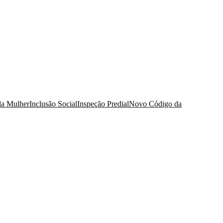
da Mulher
Inclusão Social
Inspeção Predial
Novo Código da