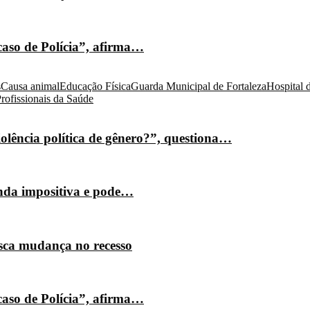
caso de Polícia”, afirma…
s
Causa animal
Educação Física
Guarda Municipal de Fortaleza
Hospital 
rofissionais da Saúde
olência política de gênero?”, questiona…
nda impositiva e pode…
isca mudança no recesso
caso de Polícia”, afirma…