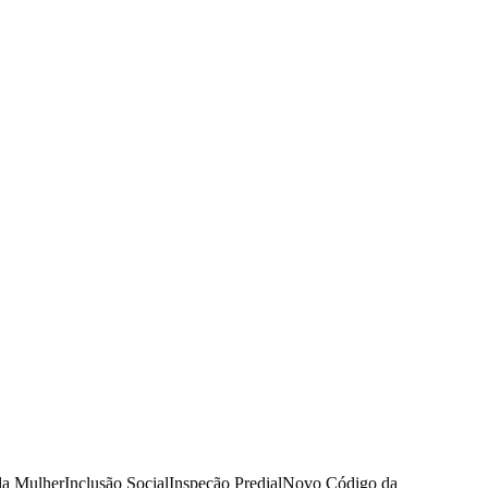
da Mulher
Inclusão Social
Inspeção Predial
Novo Código da