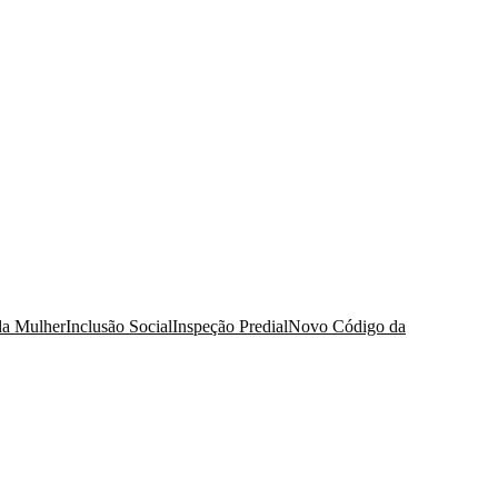
da Mulher
Inclusão Social
Inspeção Predial
Novo Código da