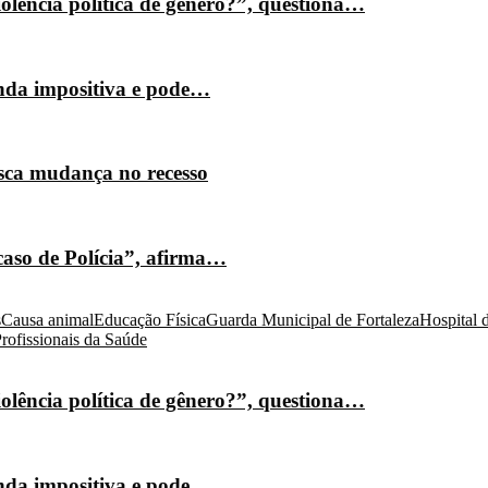
olência política de gênero?”, questiona…
nda impositiva e pode…
isca mudança no recesso
caso de Polícia”, afirma…
s
Causa animal
Educação Física
Guarda Municipal de Fortaleza
Hospital 
rofissionais da Saúde
olência política de gênero?”, questiona…
nda impositiva e pode…