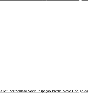
da Mulher
Inclusão Social
Inspeção Predial
Novo Código da