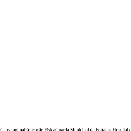
s
Causa animal
Educação Física
Guarda Municipal de Fortaleza
Hospital 