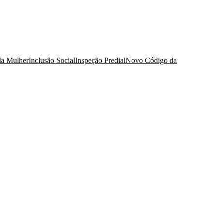
da Mulher
Inclusão Social
Inspeção Predial
Novo Código da