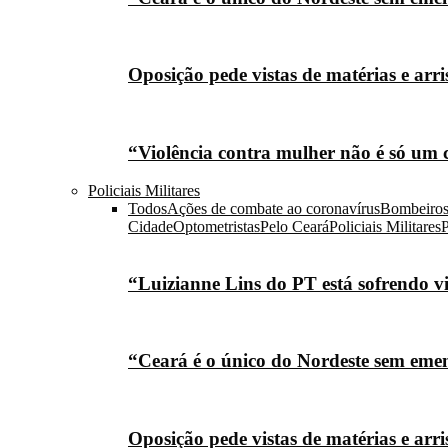
Oposição pede vistas de matérias e arr
“Violência contra mulher não é só um 
Policiais Militares
Todos
Ações de combate ao coronavírus
Bombeiro
Cidade
Optometristas
Pelo Ceará
Policiais Militares
P
“Luizianne Lins do PT está sofrendo vi
“Ceará é o único do Nordeste sem eme
Oposição pede vistas de matérias e arr