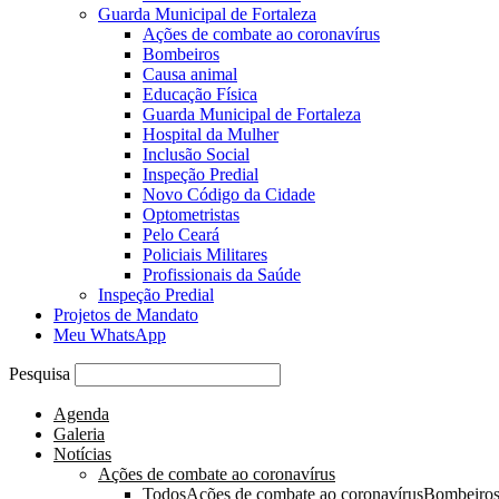
Guarda Municipal de Fortaleza
Ações de combate ao coronavírus
Bombeiros
Causa animal
Educação Física
Guarda Municipal de Fortaleza
Hospital da Mulher
Inclusão Social
Inspeção Predial
Novo Código da Cidade
Optometristas
Pelo Ceará
Policiais Militares
Profissionais da Saúde
Inspeção Predial
Projetos de Mandato
Meu WhatsApp
Pesquisa
Agenda
Galeria
Notícias
Ações de combate ao coronavírus
Todos
Ações de combate ao coronavírus
Bombeiro