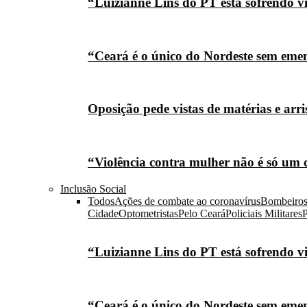
“Luizianne Lins do PT está sofrendo vi
“Ceará é o único do Nordeste sem eme
Oposição pede vistas de matérias e arr
“Violência contra mulher não é só um 
Inclusão Social
Todos
Ações de combate ao coronavírus
Bombeiro
Cidade
Optometristas
Pelo Ceará
Policiais Militares
P
“Luizianne Lins do PT está sofrendo vi
“Ceará é o único do Nordeste sem eme