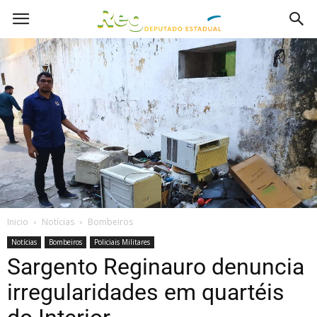
Inicio
Notícias
Bombeiros
Notícias
Bombeiros
Policiais Militares
Sargento Reginauro denuncia
irregularidades em quartéis