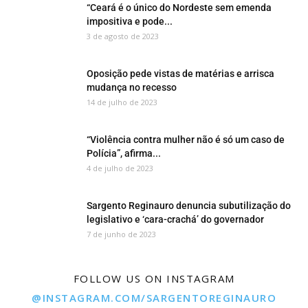
“Ceará é o único do Nordeste sem emenda
impositiva e pode...
3 de agosto de 2023
Oposição pede vistas de matérias e arrisca
mudança no recesso
14 de julho de 2023
“Violência contra mulher não é só um caso de
Polícia”, afirma...
4 de julho de 2023
Sargento Reginauro denuncia subutilização do
legislativo e ‘cara-crachá’ do governador
7 de junho de 2023
FOLLOW US ON INSTAGRAM
@INSTAGRAM.COM/SARGENTOREGINAURO