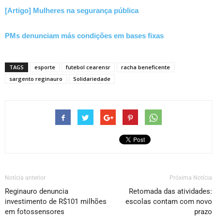
[Artigo] Mulheres na segurança pública
PMs denunciam más condições em bases fixas
TAGS
esporte
futebol cearensr
racha beneficente
sargento reginauro
Solidariedade
Notícia anterior
Próxima Notícia
Reginauro denuncia
Retomada das atividades:
investimento de R$101 milhões
escolas contam com novo
em fotossensores
prazo