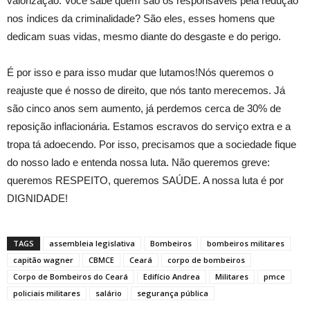
valorização. Você sabe quem são os responsáveis pela redução
nos índices da criminalidade? São eles, esses homens que
dedicam suas vidas, mesmo diante do desgaste e do perigo.
É por isso e para isso mudar que lutamos!Nós queremos o
reajuste que é nosso de direito, que nós tanto merecemos. Já
são cinco anos sem aumento, já perdemos cerca de 30% de
reposição inflacionária. Estamos escravos do serviço extra e a
tropa tá adoecendo. Por isso, precisamos que a sociedade fique
do nosso lado e entenda nossa luta. Não queremos greve:
queremos RESPEITO, queremos SAÚDE. A nossa luta é por
DIGNIDADE!
TAGS
assembleia legislativa
Bombeiros
bombeiros militares
capitão wagner
CBMCE
Ceará
corpo de bombeiros
Corpo de Bombeiros do Ceará
Edifício Andrea
Militares
pmce
policiais militares
salário
segurança pública