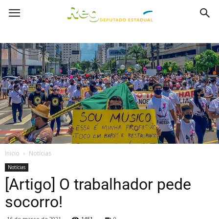
Inicio
Notícias
Notícias
[Artigo] O trabalhador pede
socorro!
16 de março de 2021
1451
0