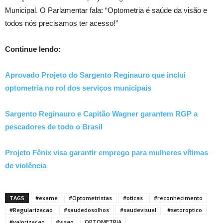
Municipal. O Parlamentar fala: “Optometria é saúde da visão e
todos nós precisamos ter acesso!”
Continue lendo:
Aprovado
Projeto do Sargento Reginauro que inclui
optometria no rol dos serviços municipais
Sargento Reginauro e Capitão Wagne
r garantem RGP a
pescadores de todo o Brasil
Projeto Fênix visa garantir emprego para mulheres vítimas
de violência
TAGS
#exame
#Optometristas
#oticas
#reconhecimento
#Regularizacao
#saudedosolhos
#saudevisual
#setoroptico
#valorizacao
#visao
OPTOMETRIA