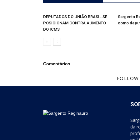
DEPUTADOS DO UNIÃO BRASIL SE
Sargento R
POSICIONAM CONTRA AUMENTO
como deput
DO ICMS
Comentários
FOLLOW
SO
Sarg
da r
prof
polí