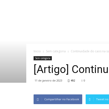
Inicio
Sem categoria
Continuidade do caos na s
Sem categoria
[Artigo] Contin
11 de janeiro de 2023
492
0
Compartilhar no Facebook
Tweet no 