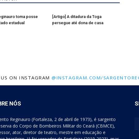
eginauro toma posse
[Artigo] A ditadura da Toga
ado estadual
persegue até dona de casa
 US ON INSTAGRAM
@INSTAGRAM.COM/SARGENTORE
BRE NÓS
S
ento Reginauro (Fortaleza, 2 de abril de 1973), é sargento
eserva do Corpo de Bombeiros Militar do Ceará (CBMCE),
essor, ator, diretor de teatro, mestre em educação e
tico brasileiro. Já foi vereador de Fortaleza (2019-2023), mas