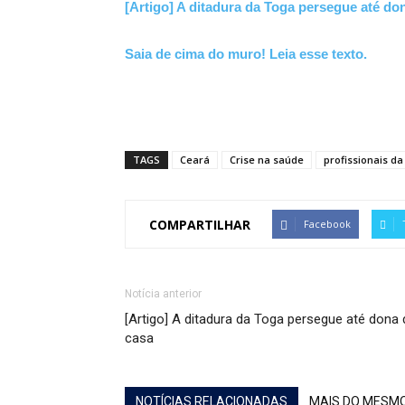
[Artigo] A ditadura da Toga persegue até do
Saia de cima do muro! Leia esse texto.
TAGS
Ceará
Crise na saúde
profissionais d
COMPARTILHAR
Facebook
Notícia anterior
[Artigo] A ditadura da Toga persegue até dona 
casa
NOTÍCIAS RELACIONADAS
MAIS DO MESM