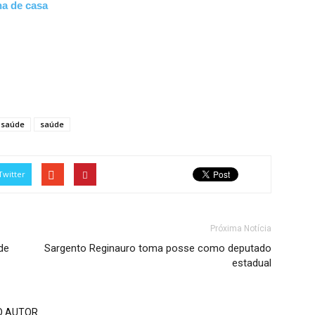
na de casa
a saúde
saúde
Twitter
Próxima Notícia
de
Sargento Reginauro toma posse como deputado
estadual
O AUTOR