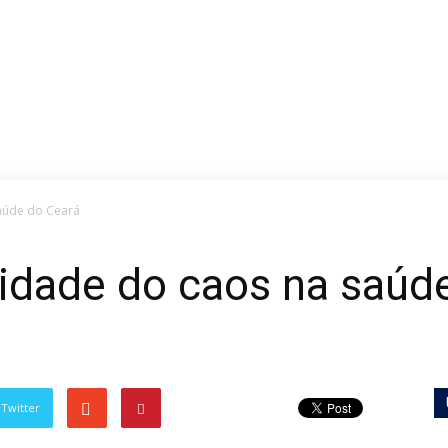
aúde do Ceará
uidade do caos na saúd
Twitter