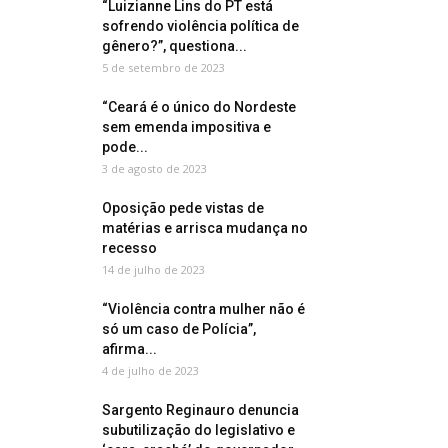
“Luizianne Lins do PT está
sofrendo violência política de
gênero?”, questiona...
5 de setembro de 2023
“Ceará é o único do Nordeste
sem emenda impositiva e
pode...
3 de agosto de 2023
Oposição pede vistas de
matérias e arrisca mudança no
recesso
14 de julho de 2023
“Violência contra mulher não é
só um caso de Polícia”,
afirma...
4 de julho de 2023
Sargento Reginauro denuncia
subutilização do legislativo e