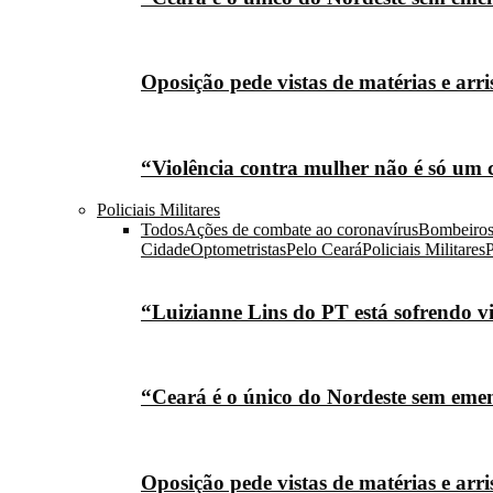
Oposição pede vistas de matérias e arr
“Violência contra mulher não é só um 
Policiais Militares
Todos
Ações de combate ao coronavírus
Bombeiro
Cidade
Optometristas
Pelo Ceará
Policiais Militares
P
“Luizianne Lins do PT está sofrendo vi
“Ceará é o único do Nordeste sem eme
Oposição pede vistas de matérias e arr