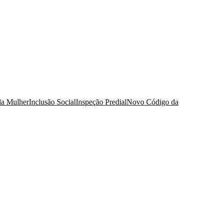
da Mulher
Inclusão Social
Inspeção Predial
Novo Código da