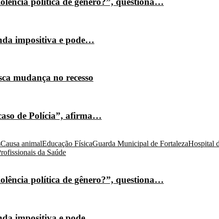
olência política de gênero?”, questiona…
nda impositiva e pode…
isca mudança no recesso
caso de Polícia”, afirma…
s
Causa animal
Educação Física
Guarda Municipal de Fortaleza
Hospital 
rofissionais da Saúde
olência política de gênero?”, questiona…
nda impositiva e pode…