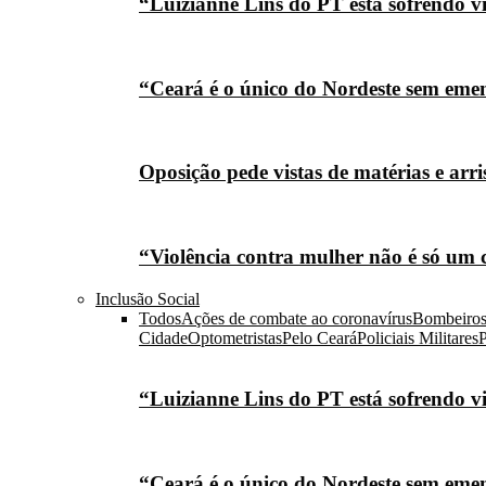
“Luizianne Lins do PT está sofrendo vi
“Ceará é o único do Nordeste sem eme
Oposição pede vistas de matérias e arr
“Violência contra mulher não é só um 
Inclusão Social
Todos
Ações de combate ao coronavírus
Bombeiro
Cidade
Optometristas
Pelo Ceará
Policiais Militares
P
“Luizianne Lins do PT está sofrendo vi
“Ceará é o único do Nordeste sem eme