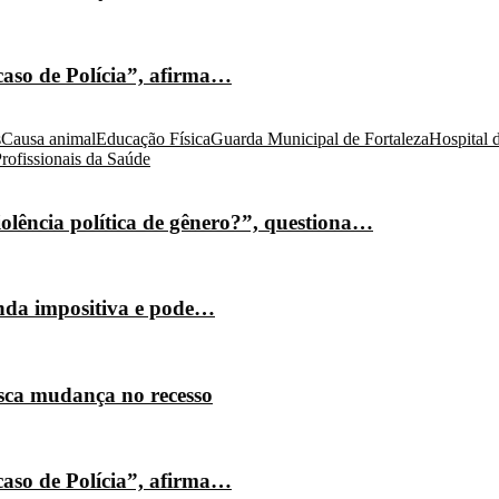
caso de Polícia”, afirma…
s
Causa animal
Educação Física
Guarda Municipal de Fortaleza
Hospital 
rofissionais da Saúde
olência política de gênero?”, questiona…
nda impositiva e pode…
isca mudança no recesso
caso de Polícia”, afirma…