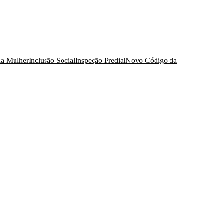
da Mulher
Inclusão Social
Inspeção Predial
Novo Código da