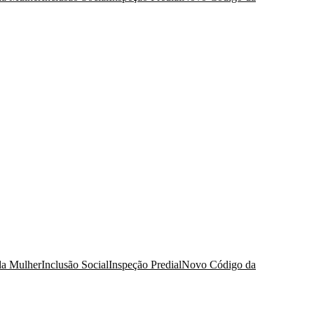
da Mulher
Inclusão Social
Inspeção Predial
Novo Código da