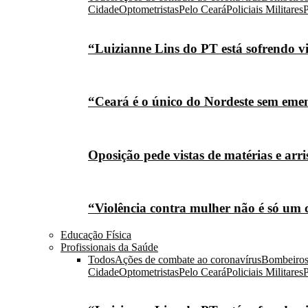
Cidade
Optometristas
Pelo Ceará
Policiais Militares
P
“Luizianne Lins do PT está sofrendo vi
“Ceará é o único do Nordeste sem eme
Oposição pede vistas de matérias e arr
“Violência contra mulher não é só um 
Educação Física
Profissionais da Saúde
Todos
Ações de combate ao coronavírus
Bombeiro
Cidade
Optometristas
Pelo Ceará
Policiais Militares
P