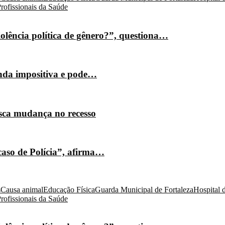
rofissionais da Saúde
olência política de gênero?”, questiona…
nda impositiva e pode…
isca mudança no recesso
caso de Polícia”, afirma…
s
Causa animal
Educação Física
Guarda Municipal de Fortaleza
Hospital 
rofissionais da Saúde