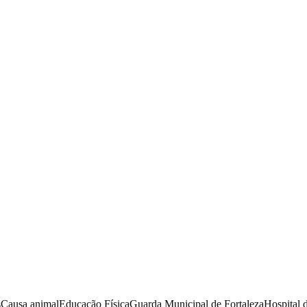
s
Causa animal
Educação Física
Guarda Municipal de Fortaleza
Hospital 