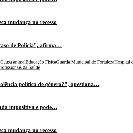
isca mudança no recesso
caso de Polícia”, afirma…
s
Causa animal
Educação Física
Guarda Municipal de Fortaleza
Hospital 
rofissionais da Saúde
olência política de gênero?”, questiona…
nda impositiva e pode…
isca mudança no recesso