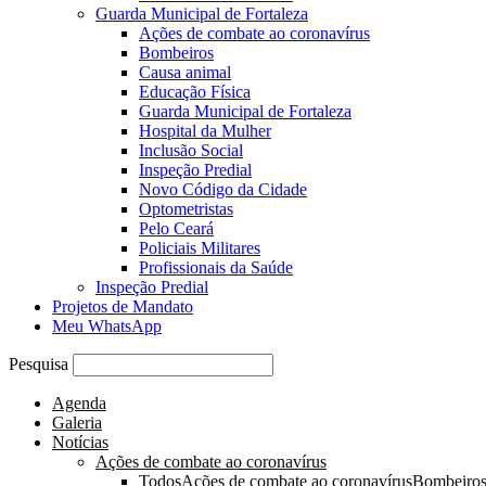
Guarda Municipal de Fortaleza
Ações de combate ao coronavírus
Bombeiros
Causa animal
Educação Física
Guarda Municipal de Fortaleza
Hospital da Mulher
Inclusão Social
Inspeção Predial
Novo Código da Cidade
Optometristas
Pelo Ceará
Policiais Militares
Profissionais da Saúde
Inspeção Predial
Projetos de Mandato
Meu WhatsApp
Pesquisa
Agenda
Galeria
Notícias
Ações de combate ao coronavírus
Todos
Ações de combate ao coronavírus
Bombeiro