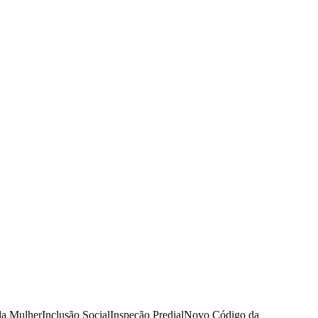
da Mulher
Inclusão Social
Inspeção Predial
Novo Código da