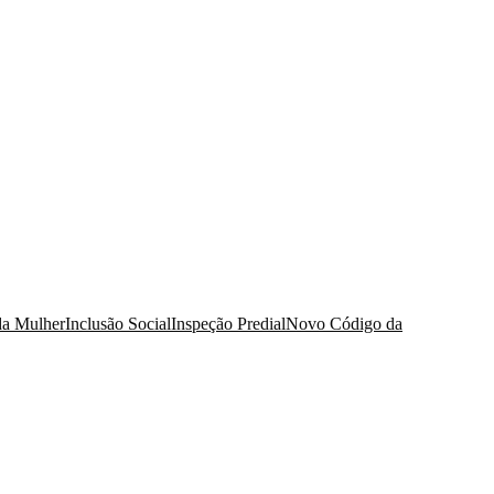
da Mulher
Inclusão Social
Inspeção Predial
Novo Código da