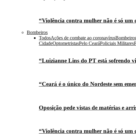
“Violência contra mulher não é só um 
Bombeiros
Todos
Ações de combate ao coronavírus
Bombeiro
Cidade
Optometristas
Pelo Ceará
Policiais Militares
P
“Luizianne Lins do PT está sofrendo vi
“Ceará é o único do Nordeste sem eme
Oposição pede vistas de matérias e arr
“Violência contra mulher não é só um 