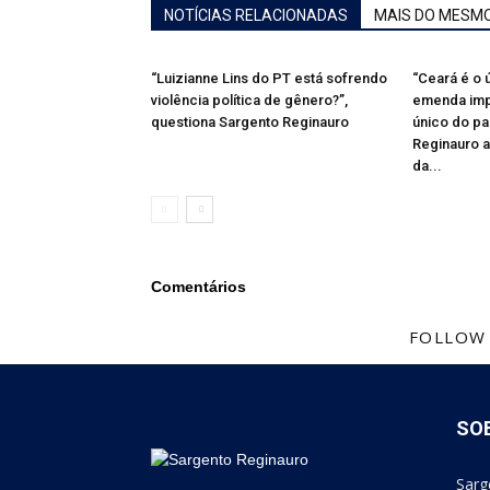
NOTÍCIAS RELACIONADAS
MAIS DO MESM
“Luizianne Lins do PT está sofrendo
“Ceará é o
violência política de gênero?”,
emenda impo
questiona Sargento Reginauro
único do paí
Reginauro a
da...
Comentários
FOLLOW
SO
Sarg