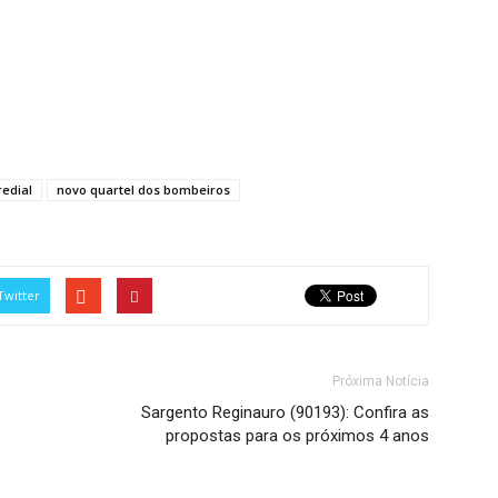
redial
novo quartel dos bombeiros
Twitter
Próxima Notícia
Sargento Reginauro (90193): Confira as
propostas para os próximos 4 anos