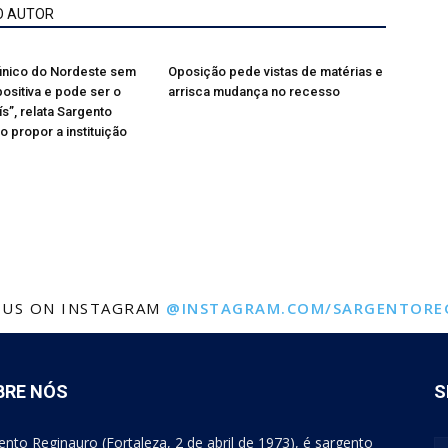
O AUTOR
 único do Nordeste sem
Oposição pede vistas de matérias e
sitiva e pode ser o
arrisca mudança no recesso
s”, relata Sargento
o propor a instituição
 US ON INSTAGRAM
@INSTAGRAM.COM/SARGENTORE
BRE NÓS
S
ento Reginauro (Fortaleza, 2 de abril de 1973), é sargento