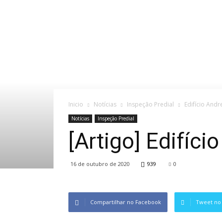
Inicio
Notícias
Inspeção Predial
Edifício And
Notícias
Inspeção Predial
[Artigo] Edifíc
16 de outubro de 2020
939
0
Compartilhar no Facebook
Tweet no 