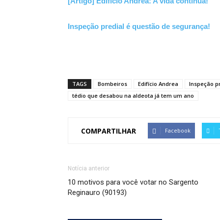
[Artigo] Edifício Andrea: A vida continua!
Inspeção predial é questão de segurança!
TAGS
Bombeiros
Edifício Andrea
Inspeção p
tédio que desabou na aldeota já tem um ano
COMPARTILHAR
Facebook
Notícia anterior
10 motivos para você votar no Sargento
Reginauro (90193)