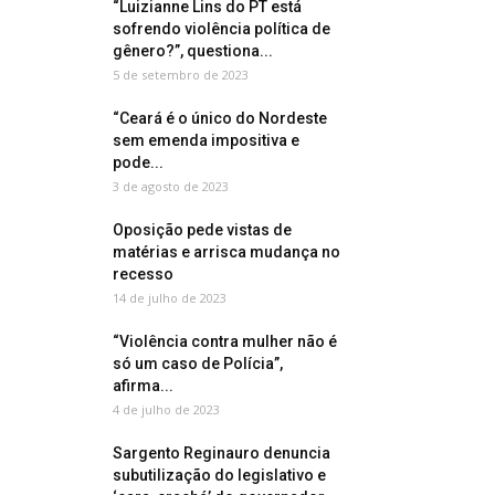
“Luizianne Lins do PT está
sofrendo violência política de
gênero?”, questiona...
5 de setembro de 2023
“Ceará é o único do Nordeste
sem emenda impositiva e
pode...
3 de agosto de 2023
Oposição pede vistas de
matérias e arrisca mudança no
recesso
14 de julho de 2023
“Violência contra mulher não é
só um caso de Polícia”,
afirma...
4 de julho de 2023
Sargento Reginauro denuncia
subutilização do legislativo e