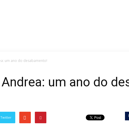
rea: um ano do desabamento!
io Andrea: um ano do d
Twitter