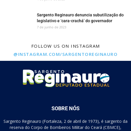
Sargento Reginauro denuncia subutilização do
legislativo e ‘cara-crachá’ do governador
7 de junho de 2023
FOLLOW US ON INSTAGRAM
@INSTAGRAM.COM/SARGENTOREGINAURO
SOBRE NÓS
Sargento Reginauro (Fortaleza, 2 de abril de 1973), é sargento da
reserva do Corpo de Bombeiros Militar do Ceará (CBMCE),