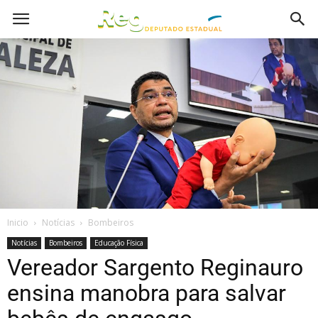
Inicio
Notícias
Bombeiros
Notícias
Bombeiros
Educação Física
Vereador Sargento Reginauro
ensina manobra para salvar