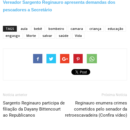
Vereador Sargento Reginauro apresenta demandas dos
pescadores a Secretário
TAGS
aula
bebê
bombeiro
camara
criança
educação
engasgo
Morte
salvar
saúde
Vida
Notícia anterior
Próxima Notícia
Sargento Reginauro participa de
Reginauro enumera crimes
filiação da Dayany Bittencourt
cometidos pelo senador da
ao Republicanos
retroescavadeira (Confira vídeo)