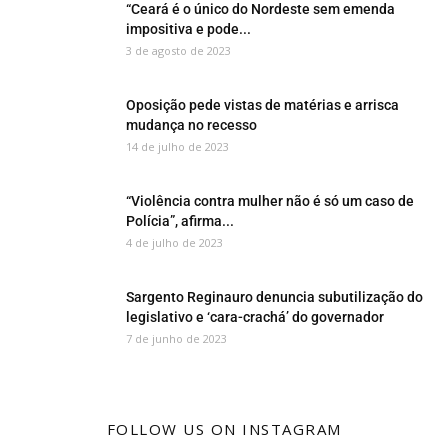
“Ceará é o único do Nordeste sem emenda
impositiva e pode...
3 de agosto de 2023
Oposição pede vistas de matérias e arrisca
mudança no recesso
14 de julho de 2023
“Violência contra mulher não é só um caso de
Polícia”, afirma...
4 de julho de 2023
Sargento Reginauro denuncia subutilização do
legislativo e ‘cara-crachá’ do governador
7 de junho de 2023
FOLLOW US ON INSTAGRAM