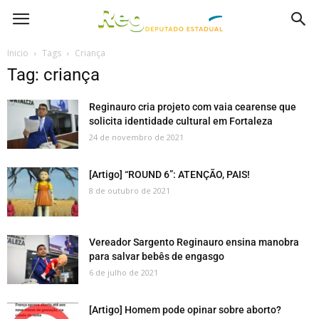
Inicio
Tags
Criança
Tag: criança
Reginauro cria projeto com vaia cearense que
solicita identidade cultural em Fortaleza
24 de novembro de 2021
[Artigo] “ROUND 6”: ATENÇÃO, PAIS!
8 de outubro de 2021
Vereador Sargento Reginauro ensina manobra
para salvar bebês de engasgo
6 de julho de 2021
[Artigo] Homem pode opinar sobre aborto?