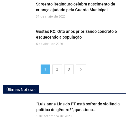
Sargento Reginauro celebra nascimento de
criança ajudado pela Guarda Municipal
31 de maio de 2020
Gestão RC: Oito anos priorizando concreto e
esquecendo a população
6 de abril de 2020
1
2
3
Últimas Notícias
“Luizianne Lins do PT está sofrendo violência
política de gênero?”, questiona...
5 de setembro de 2023