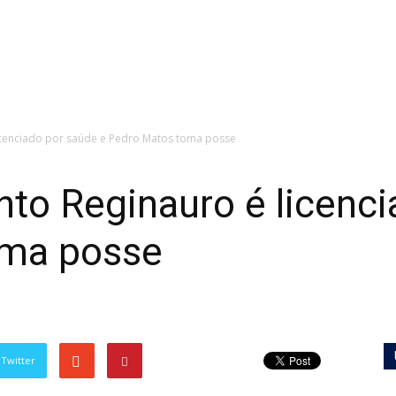
icenciado por saúde e Pedro Matos toma posse
to Reginauro é licenci
oma posse
Twitter