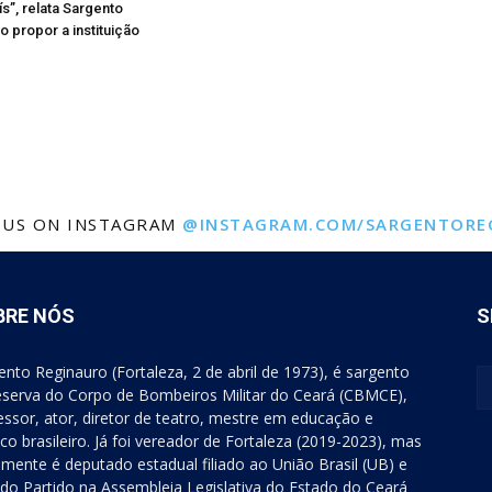
s”, relata Sargento
o propor a instituição
 US ON INSTAGRAM
@INSTAGRAM.COM/SARGENTORE
BRE NÓS
S
ento Reginauro (Fortaleza, 2 de abril de 1973), é sargento
eserva do Corpo de Bombeiros Militar do Ceará (CBMCE),
essor, ator, diretor de teatro, mestre em educação e
tico brasileiro. Já foi vereador de Fortaleza (2019-2023), mas
lmente é deputado estadual filiado ao União Brasil (UB) e
r do Partido na Assembleia Legislativa do Estado do Ceará