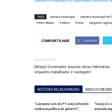
Sargento Reginauro é diplomado vereador d
TAGS
câmara municipal
câmara municipal de F
Pedro Matos
Política
Posse
sargento regina
COMPARTILHAR
Facebook
Notícia anterior
[Artigo] Governador anuncia obras milionárias,
enquanto trabalhador é castigado!
NOTÍCIAS RELACIONADAS
MAIS DO MESM
“Luizianne Lins do PT está sofrendo
“Ceará é o
violência política de gênero?”,
emenda impo