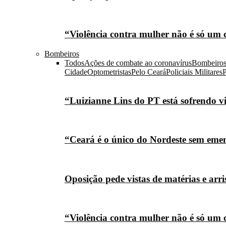
“Violência contra mulher não é só um 
Bombeiros
Todos
Ações de combate ao coronavírus
Bombeiro
Cidade
Optometristas
Pelo Ceará
Policiais Militares
P
“Luizianne Lins do PT está sofrendo vi
“Ceará é o único do Nordeste sem eme
Oposição pede vistas de matérias e arr
“Violência contra mulher não é só um 