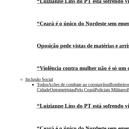
“Luizianne Lins do PT está sofrendo vi
“Ceará é o único do Nordeste sem eme
Oposição pede vistas de matérias e arr
“Violência contra mulher não é só um 
Inclusão Social
Todos
Ações de combate ao coronavírus
Bombeiro
Cidade
Optometristas
Pelo Ceará
Policiais Militares
P
“Luizianne Lins do PT está sofrendo vi
“Ceará é o único do Nordeste sem eme