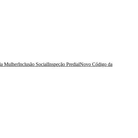
da Mulher
Inclusão Social
Inspeção Predial
Novo Código da