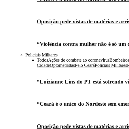
Oposição pede vistas de matérias e arr
“Violência contra mulher não é só um 
Policiais Militares
Todos
Ações de combate ao coronavírus
Bombeiro
Cidade
Optometristas
Pelo Ceará
Policiais Militares
P
“Luizianne Lins do PT está sofrendo vi
“Ceará é o único do Nordeste sem eme
Oposição pede vistas de matérias e arr