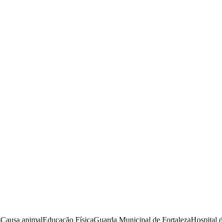
s
Causa animal
Educação Física
Guarda Municipal de Fortaleza
Hospital 