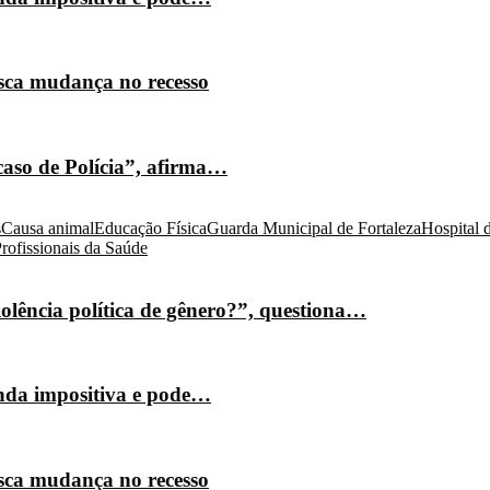
isca mudança no recesso
caso de Polícia”, afirma…
s
Causa animal
Educação Física
Guarda Municipal de Fortaleza
Hospital 
rofissionais da Saúde
olência política de gênero?”, questiona…
nda impositiva e pode…
isca mudança no recesso