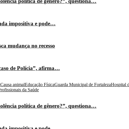
olência política de gênero?”, questiona…
nda impositiva e pode…
isca mudança no recesso
caso de Polícia”, afirma…
s
Causa animal
Educação Física
Guarda Municipal de Fortaleza
Hospital 
rofissionais da Saúde
olência política de gênero?”, questiona…
nda impositiva e pode…