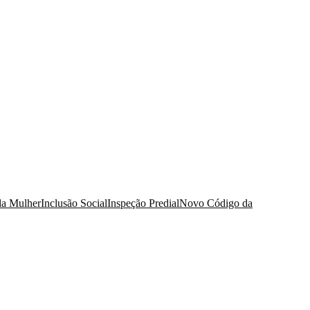
da Mulher
Inclusão Social
Inspeção Predial
Novo Código da