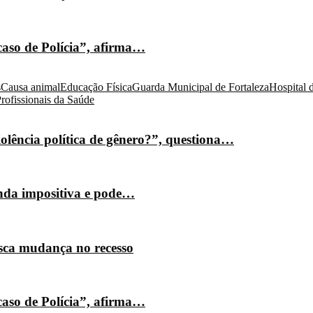
caso de Polícia”, afirma…
s
Causa animal
Educação Física
Guarda Municipal de Fortaleza
Hospital 
rofissionais da Saúde
olência política de gênero?”, questiona…
nda impositiva e pode…
isca mudança no recesso
caso de Polícia”, afirma…