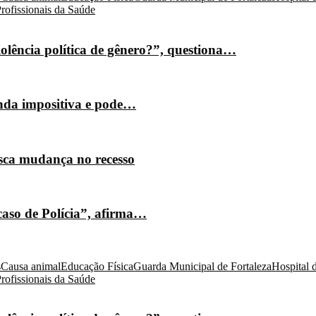
rofissionais da Saúde
olência política de gênero?”, questiona…
nda impositiva e pode…
isca mudança no recesso
caso de Polícia”, afirma…
s
Causa animal
Educação Física
Guarda Municipal de Fortaleza
Hospital 
rofissionais da Saúde