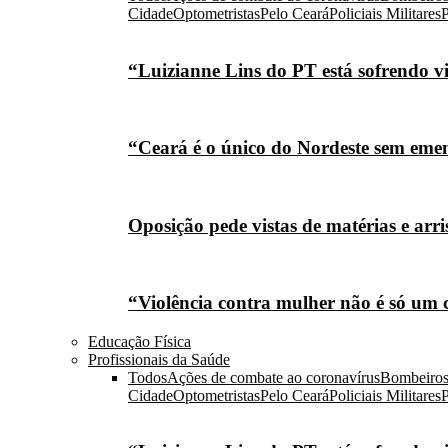
Cidade
Optometristas
Pelo Ceará
Policiais Militares
P
“Luizianne Lins do PT está sofrendo vi
“Ceará é o único do Nordeste sem eme
Oposição pede vistas de matérias e arr
“Violência contra mulher não é só um 
Educação Física
Profissionais da Saúde
Todos
Ações de combate ao coronavírus
Bombeiro
Cidade
Optometristas
Pelo Ceará
Policiais Militares
P