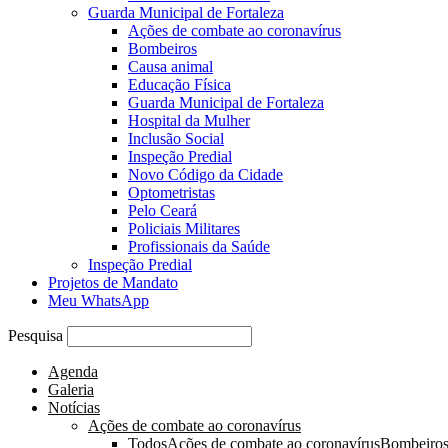
Guarda Municipal de Fortaleza
Ações de combate ao coronavírus
Bombeiros
Causa animal
Educação Física
Guarda Municipal de Fortaleza
Hospital da Mulher
Inclusão Social
Inspeção Predial
Novo Código da Cidade
Optometristas
Pelo Ceará
Policiais Militares
Profissionais da Saúde
Inspeção Predial
Projetos de Mandato
Meu WhatsApp
Pesquisa
Agenda
Galeria
Notícias
Ações de combate ao coronavírus
Todos
Ações de combate ao coronavírus
Bombeiro