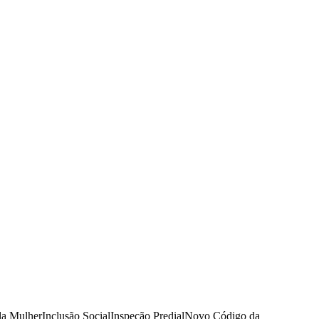
da Mulher
Inclusão Social
Inspeção Predial
Novo Código da