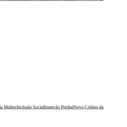
da Mulher
Inclusão Social
Inspeção Predial
Novo Código da