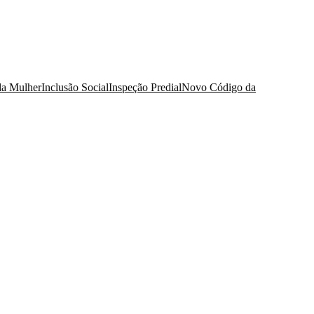
da Mulher
Inclusão Social
Inspeção Predial
Novo Código da