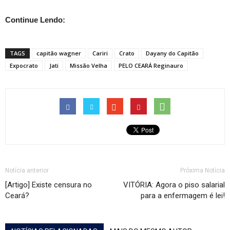
Continue Lendo:
TAGS
capitão wagner
Cariri
Crato
Dayany do Capitão
Expocrato
Jati
Missão Velha
PELO CEARÁ Reginauro
Notícia anterior
Próxima Notícia
[Artigo] Existe censura no
VITÓRIA: Agora o piso salarial
Ceará?
para a enfermagem é lei!