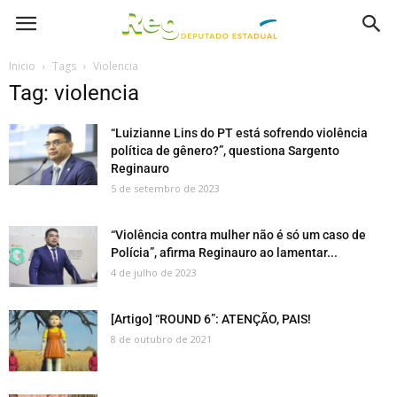
Inicio
Tags
Violencia
Tag: violencia
“Luizianne Lins do PT está sofrendo violência
política de gênero?”, questiona Sargento
Reginauro
5 de setembro de 2023
“Violência contra mulher não é só um caso de
Polícia”, afirma Reginauro ao lamentar...
4 de julho de 2023
[Artigo] “ROUND 6”: ATENÇÃO, PAIS!
8 de outubro de 2021