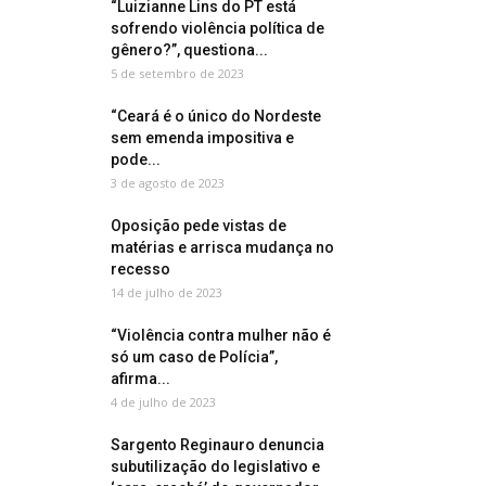
“Luizianne Lins do PT está
sofrendo violência política de
gênero?”, questiona...
5 de setembro de 2023
“Ceará é o único do Nordeste
sem emenda impositiva e
pode...
3 de agosto de 2023
Oposição pede vistas de
matérias e arrisca mudança no
recesso
14 de julho de 2023
“Violência contra mulher não é
só um caso de Polícia”,
afirma...
4 de julho de 2023
Sargento Reginauro denuncia
subutilização do legislativo e