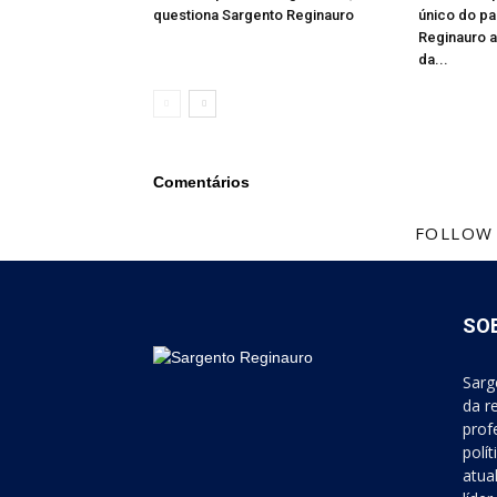
questiona Sargento Reginauro
único do paí
Reginauro a
da...
Comentários
FOLLOW
SO
Sarg
da r
prof
polí
atua