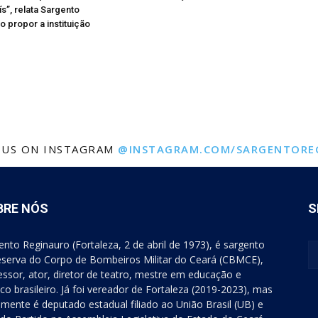
s”, relata Sargento
o propor a instituição
 US ON INSTAGRAM
@INSTAGRAM.COM/SARGENTORE
BRE NÓS
S
ento Reginauro (Fortaleza, 2 de abril de 1973), é sargento
eserva do Corpo de Bombeiros Militar do Ceará (CBMCE),
essor, ator, diretor de teatro, mestre em educação e
tico brasileiro. Já foi vereador de Fortaleza (2019-2023), mas
lmente é deputado estadual filiado ao União Brasil (UB) e