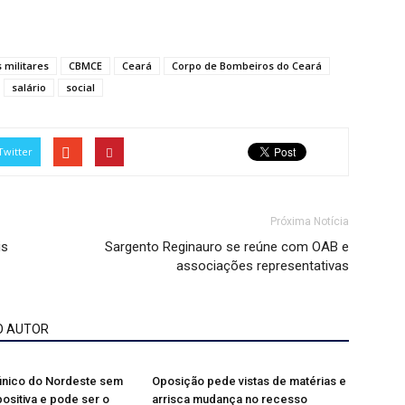
 militares
CBMCE
Ceará
Corpo de Bombeiros do Ceará
salário
social
Twitter
Próxima Notícia
is
Sargento Reginauro se reúne com OAB e
associações representativas
O AUTOR
 único do Nordeste sem
Oposição pede vistas de matérias e
sitiva e pode ser o
arrisca mudança no recesso