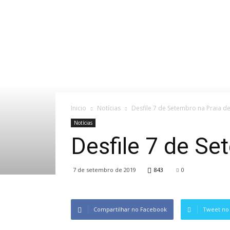
Inicio
Notícias
Desfile 7 de Setembro na Praia d
Notícias
Desfile 7 de Se
7 de setembro de 2019
843
0
Compartilhar no Facebook
Tweet no 