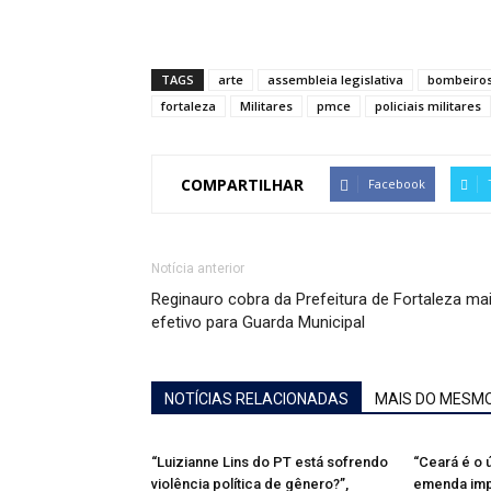
TAGS
arte
assembleia legislativa
bombeiros
fortaleza
Militares
pmce
policiais militares
COMPARTILHAR
Facebook
Notícia anterior
Reginauro cobra da Prefeitura de Fortaleza ma
efetivo para Guarda Municipal
NOTÍCIAS RELACIONADAS
MAIS DO MESM
“Luizianne Lins do PT está sofrendo
“Ceará é o
violência política de gênero?”,
emenda impo