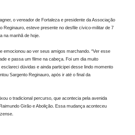
gner, o vereador de Fortaleza e presidente da Associação
 Reginauro, esteve presente no desfile cívico-militar de 7
a na manhã de hoje.
 se emocionou ao ver seus amigos marchando. “Ver esse
de e passa um filme na cabeça. Foi um dia muito
 esclareci dúvidas e ainda participei desse lindo momento
entou Sargento Reginauro, após ir até o final da
ixou o tradicional percurso
,
que acontecia pela avenida
r Raimundo Girão e Abolição. Essa mudança aconteceu
ezense.