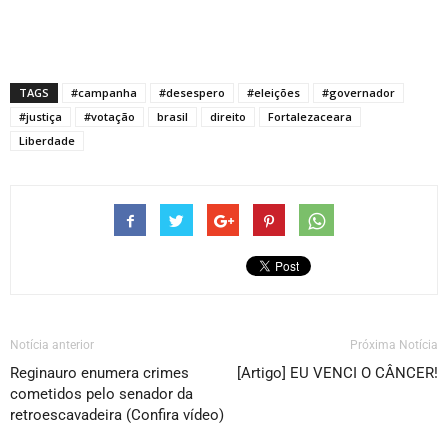
TAGS
#campanha
#desespero
#eleições
#governador
#justiça
#votação
brasil
direito
Fortalezaceara
Liberdade
Notícia anterior
Próxima Notícia
Reginauro enumera crimes
[Artigo] EU VENCI O CÂNCER!
cometidos pelo senador da
retroescavadeira (Confira vídeo)