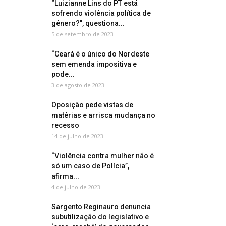
“Luizianne Lins do PT está
sofrendo violência política de
gênero?”, questiona...
5 de setembro de 2023
“Ceará é o único do Nordeste
sem emenda impositiva e
pode...
3 de agosto de 2023
Oposição pede vistas de
matérias e arrisca mudança no
recesso
14 de julho de 2023
“Violência contra mulher não é
só um caso de Polícia”,
afirma...
4 de julho de 2023
Sargento Reginauro denuncia
subutilização do legislativo e