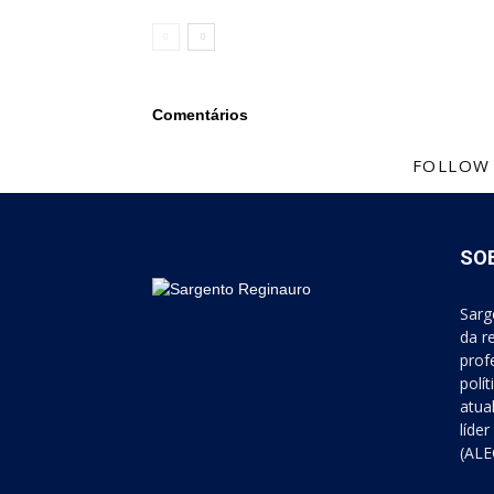
Comentários
FOLLOW
SO
Sarg
da r
prof
polí
atua
líde
(ALE