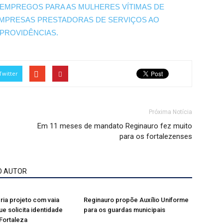
 EMPREGOS PARA AS MULHERES VÍTIMAS DE
 EMPRESAS PRESTADORAS DE SERVIÇOS AO
 PROVIDÊNCIAS.
Twitter
Próxima Notícia
Em 11 meses de mandato Reginauro fez muito
para os fortalezenses
O AUTOR
ria projeto com vaia
Reginauro propõe Auxílio Uniforme
e solicita identidade
para os guardas municipais
 Fortaleza