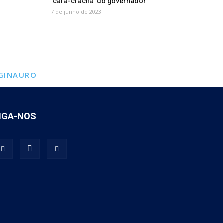
‘cara-crachá’ do governador
7 de junho de 2023
GINAURO
IGA-NOS