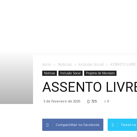
Inicio
Notícias
Inclusão Social
ASSENTO LIVRE
Notícias
Inclusão Social
Projetos de Mandato
ASSENTO LIVR
5 de fevereiro de 2020
725
0
Compartilhar no Facebook
Tweet no 