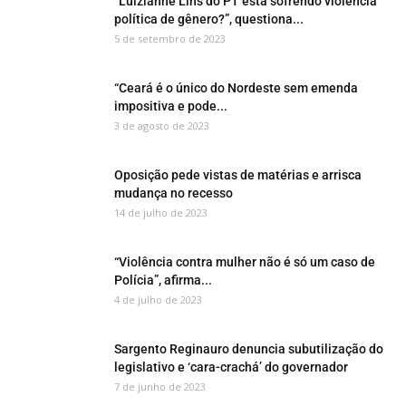
“Luizianne Lins do PT está sofrendo violência
política de gênero?”, questiona...
5 de setembro de 2023
“Ceará é o único do Nordeste sem emenda
impositiva e pode...
3 de agosto de 2023
Oposição pede vistas de matérias e arrisca
mudança no recesso
14 de julho de 2023
“Violência contra mulher não é só um caso de
Polícia”, afirma...
4 de julho de 2023
Sargento Reginauro denuncia subutilização do
legislativo e ‘cara-crachá’ do governador
7 de junho de 2023