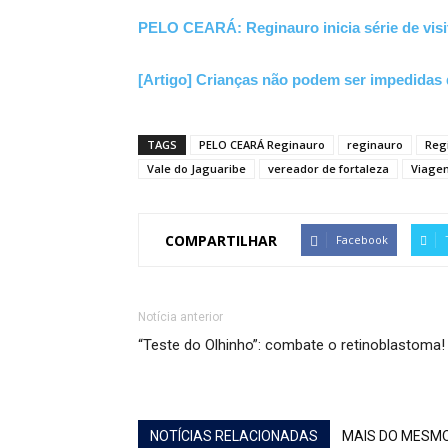
PELO CEARÁ: Reginauro inicia série de visi
[Artigo] Crianças não podem ser impedidas 
TAGS
PELO CEARÁ Reginauro
reginauro
Reg
Vale do Jaguaribe
vereador de fortaleza
Viage
COMPARTILHAR
Facebook
Notícia anterior
“Teste do Olhinho”: combate o retinoblastoma!
NOTÍCIAS RELACIONADAS
MAIS DO MESM