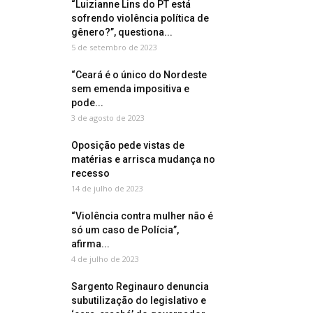
“Luizianne Lins do PT está
sofrendo violência política de
gênero?”, questiona...
5 de setembro de 2023
“Ceará é o único do Nordeste
sem emenda impositiva e
pode...
3 de agosto de 2023
Oposição pede vistas de
matérias e arrisca mudança no
recesso
14 de julho de 2023
“Violência contra mulher não é
só um caso de Polícia”,
afirma...
4 de julho de 2023
Sargento Reginauro denuncia
subutilização do legislativo e