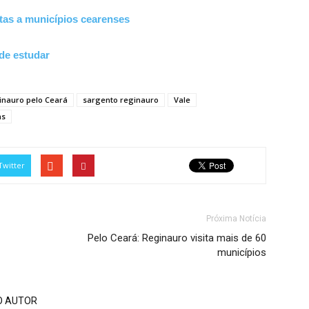
tas a municípios cearenses
de estudar
inauro pelo Ceará
sargento reginauro
Vale
ns
Twitter
Próxima Notícia
Pelo Ceará: Reginauro visita mais de 60
municípios
O AUTOR