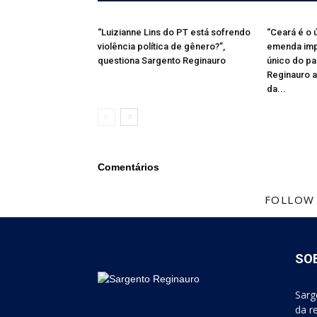
“Luizianne Lins do PT está sofrendo
“Ceará é o
violência política de gênero?”,
emenda impo
questiona Sargento Reginauro
único do paí
Reginauro a
da...
Comentários
FOLLOW
SO
Sarg
da r