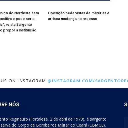
 único do Nordeste sem
Oposição pede vistas de matérias e
sitiva e pode ser o
arrisca mudança no recesso
s”, relata Sargento
o propor a instituição
 US ON INSTAGRAM
@INSTAGRAM.COM/SARGENTORE
BRE NÓS
S
ento Reginauro (Fortaleza, 2 de abril de 1973), é sargento
eserva do Corpo de Bombeiros Militar do Ceará (CBMCE),