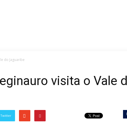
le do Jaguaribe
inauro visita o Vale 
Twitter