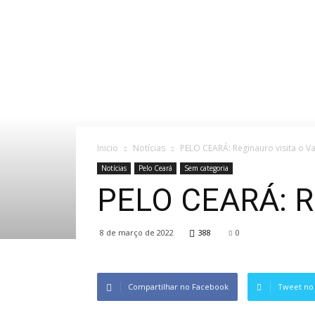
Inicio
Notícias
PELO CEARÁ: Reginauro visita o Va
Notícias
Pelo Ceará
Sem categoria
PELO CEARÁ: Reg
8 de março de 2022
388
0
Compartilhar no Facebook
Tweet no 