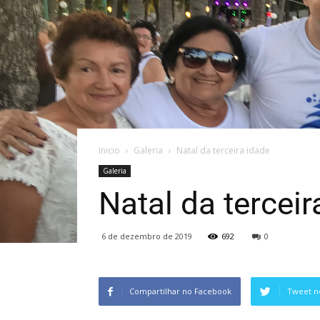
Inicio
Galeria
Natal da terceira idade
Galeria
Natal da terceir
6 de dezembro de 2019
692
0
Compartilhar no Facebook
Tweet n