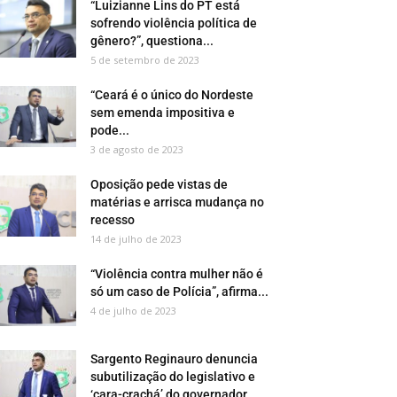
“Luizianne Lins do PT está
sofrendo violência política de
gênero?”, questiona...
5 de setembro de 2023
“Ceará é o único do Nordeste
sem emenda impositiva e
pode...
3 de agosto de 2023
Oposição pede vistas de
matérias e arrisca mudança no
recesso
14 de julho de 2023
“Violência contra mulher não é
só um caso de Polícia”, afirma...
4 de julho de 2023
Sargento Reginauro denuncia
subutilização do legislativo e
‘cara-crachá’ do governador