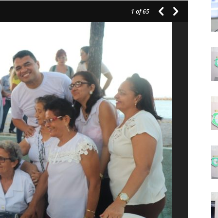
1
of 65