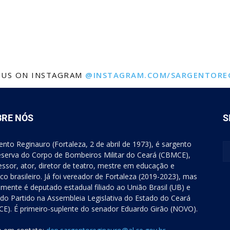
 US ON INSTAGRAM
@INSTAGRAM.COM/SARGENTORE
BRE NÓS
S
ento Reginauro (Fortaleza, 2 de abril de 1973), é sargento
eserva do Corpo de Bombeiros Militar do Ceará (CBMCE),
essor, ator, diretor de teatro, mestre em educação e
tico brasileiro. Já foi vereador de Fortaleza (2019-2023), mas
lmente é deputado estadual filiado ao União Brasil (UB) e
r do Partido na Assembleia Legislativa do Estado do Ceará
CE). É primeiro-suplente do senador Eduardo Girão (NOVO).