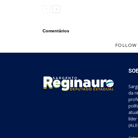
Comentários
FOLLOW
SO
Sarg
da r
prof
polí
atua
líde
(ALE