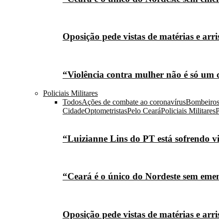
Oposição pede vistas de matérias e arr
“Violência contra mulher não é só um 
Policiais Militares
Todos
Ações de combate ao coronavírus
Bombeiro
Cidade
Optometristas
Pelo Ceará
Policiais Militares
P
“Luizianne Lins do PT está sofrendo vi
“Ceará é o único do Nordeste sem eme
Oposição pede vistas de matérias e arr