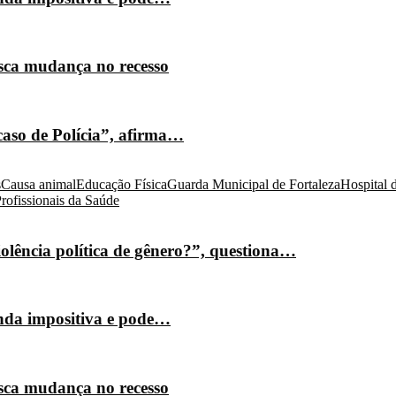
isca mudança no recesso
caso de Polícia”, afirma…
s
Causa animal
Educação Física
Guarda Municipal de Fortaleza
Hospital 
rofissionais da Saúde
olência política de gênero?”, questiona…
nda impositiva e pode…
isca mudança no recesso