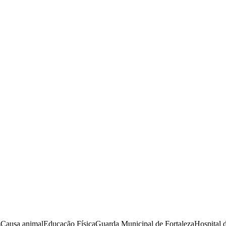
s
Causa animal
Educação Física
Guarda Municipal de Fortaleza
Hospital 