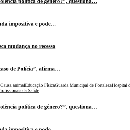
olência política de gênero?”, questiona…
nda impositiva e pode…
isca mudança no recesso
caso de Polícia”, afirma…
s
Causa animal
Educação Física
Guarda Municipal de Fortaleza
Hospital 
rofissionais da Saúde
olência política de gênero?”, questiona…
nda impositiva e pode…