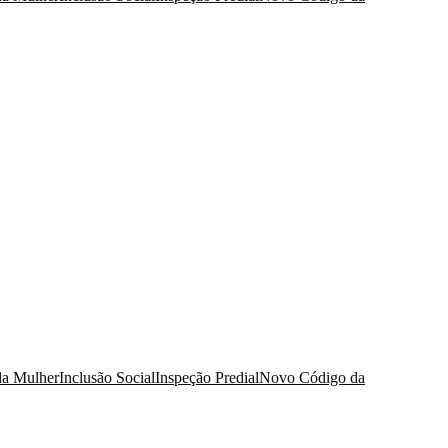
da Mulher
Inclusão Social
Inspeção Predial
Novo Código da