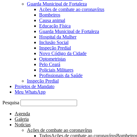
Guarda Municipal de Fortaleza
Ações de combate ao coronavírus
Bombeiros
Causa animal
Educação Física
Guarda Municipal de Fortaleza
Hospital da Mulher
Inclusão Social
Inspeção Predial
Novo Código da Cidade
Optometristas
Pelo Ceará
Policiais Militares
Profissionais da Saúde
Inspeção Predial
Projetos de Mandato
Meu WhatsApp
Pesquisa
Agenda
Galeria
Notícias
Ações de combate ao coronavírus
Todos
Ações de combate ao coronavírus
Bombeiro