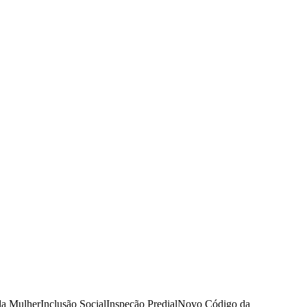
da Mulher
Inclusão Social
Inspeção Predial
Novo Código da