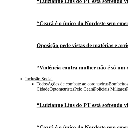
“Luizianne Lins do PT está sofrendo vi
“Ceará é o único do Nordeste sem eme
Oposição pede vistas de matérias e arr
“Violência contra mulher não é só um 
Inclusão Social
Todos
Ações de combate ao coronavírus
Bombeiro
Cidade
Optometristas
Pelo Ceará
Policiais Militares
P
“Luizianne Lins do PT está sofrendo vi
“Ceará é o único do Nordeste sem eme