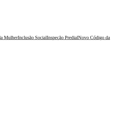
da Mulher
Inclusão Social
Inspeção Predial
Novo Código da