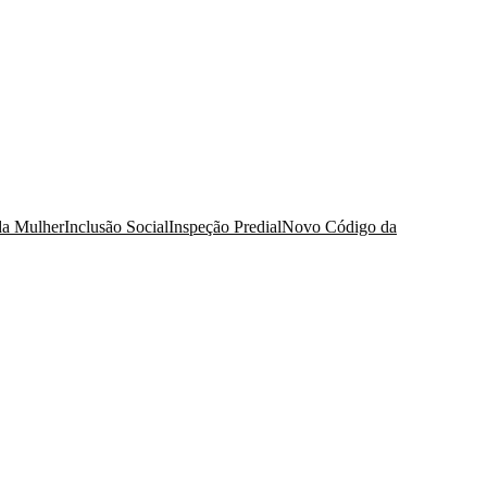
da Mulher
Inclusão Social
Inspeção Predial
Novo Código da