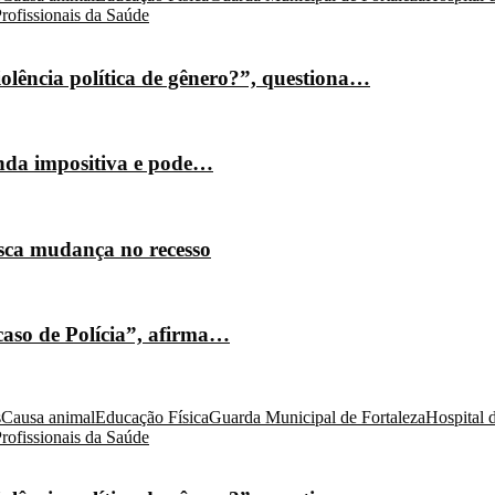
rofissionais da Saúde
olência política de gênero?”, questiona…
nda impositiva e pode…
isca mudança no recesso
caso de Polícia”, afirma…
s
Causa animal
Educação Física
Guarda Municipal de Fortaleza
Hospital 
rofissionais da Saúde