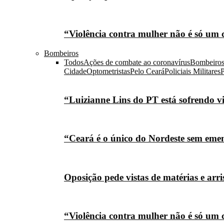
“Violência contra mulher não é só um 
Bombeiros
Todos
Ações de combate ao coronavírus
Bombeiro
Cidade
Optometristas
Pelo Ceará
Policiais Militares
P
“Luizianne Lins do PT está sofrendo vi
“Ceará é o único do Nordeste sem eme
Oposição pede vistas de matérias e arr
“Violência contra mulher não é só um 