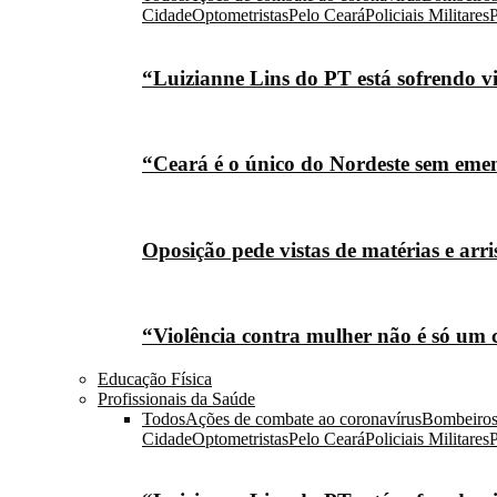
Cidade
Optometristas
Pelo Ceará
Policiais Militares
P
“Luizianne Lins do PT está sofrendo vi
“Ceará é o único do Nordeste sem eme
Oposição pede vistas de matérias e arr
“Violência contra mulher não é só um 
Educação Física
Profissionais da Saúde
Todos
Ações de combate ao coronavírus
Bombeiro
Cidade
Optometristas
Pelo Ceará
Policiais Militares
P