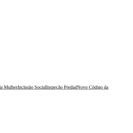
da Mulher
Inclusão Social
Inspeção Predial
Novo Código da