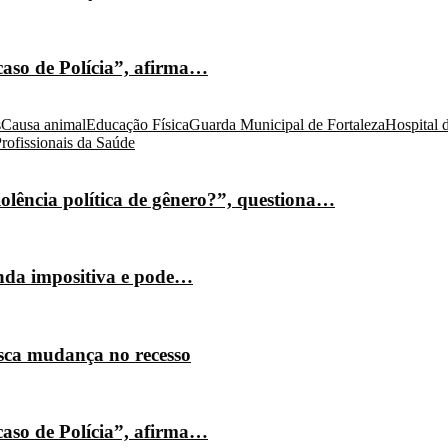
caso de Polícia”, afirma…
s
Causa animal
Educação Física
Guarda Municipal de Fortaleza
Hospital 
rofissionais da Saúde
olência política de gênero?”, questiona…
nda impositiva e pode…
isca mudança no recesso
caso de Polícia”, afirma…