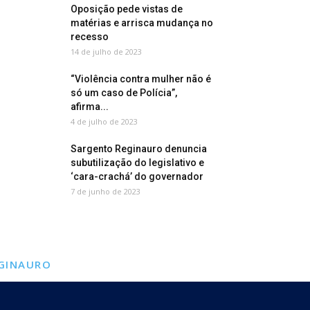
Oposição pede vistas de
matérias e arrisca mudança no
recesso
14 de julho de 2023
“Violência contra mulher não é
só um caso de Polícia”,
afirma...
4 de julho de 2023
Sargento Reginauro denuncia
subutilização do legislativo e
‘cara-crachá’ do governador
7 de junho de 2023
GINAURO