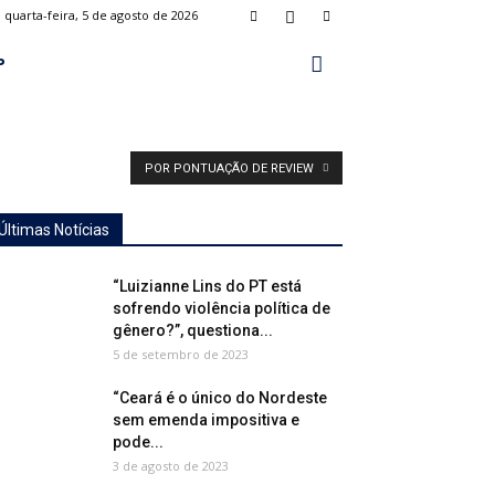
quarta-feira, 5 de agosto de 2026
P
POR PONTUAÇÃO DE REVIEW
Últimas Notícias
“Luizianne Lins do PT está
sofrendo violência política de
gênero?”, questiona...
5 de setembro de 2023
“Ceará é o único do Nordeste
sem emenda impositiva e
pode...
3 de agosto de 2023