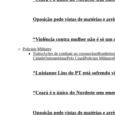
Oposição pede vistas de matérias e arr
“Violência contra mulher não é só um 
Policiais Militares
Todos
Ações de combate ao coronavírus
Bombeiro
Cidade
Optometristas
Pelo Ceará
Policiais Militares
P
“Luizianne Lins do PT está sofrendo vi
“Ceará é o único do Nordeste sem eme
Oposição pede vistas de matérias e arr