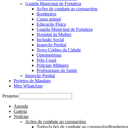
Guarda Municipal de Fortaleza
Ações de combate ao coronavírus
Bombeiros
Causa animal
Educação Física
Guarda Municipal de Fortaleza
Hospital da Mulher
Inclusão Social
Inspeção Predial
Novo Código da Cidade
Optometristas
Pelo Ceará
Policiais Militares
Profissionais da Saúde
Inspeção Predial
Projetos de Mandato
Meu WhatsApp
Pesquisa
Agenda
Galeria
Notícias
Ações de combate ao coronavírus
Todos
Ações de combate ao coronavírus
Bombeiro