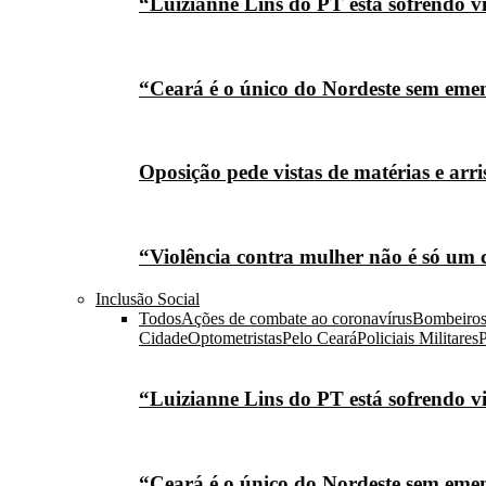
“Luizianne Lins do PT está sofrendo vi
“Ceará é o único do Nordeste sem eme
Oposição pede vistas de matérias e arr
“Violência contra mulher não é só um 
Inclusão Social
Todos
Ações de combate ao coronavírus
Bombeiro
Cidade
Optometristas
Pelo Ceará
Policiais Militares
P
“Luizianne Lins do PT está sofrendo vi
“Ceará é o único do Nordeste sem eme