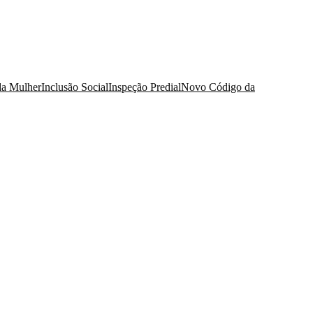
da Mulher
Inclusão Social
Inspeção Predial
Novo Código da