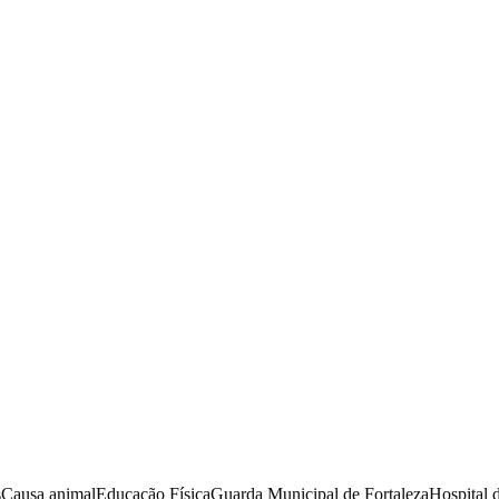
s
Causa animal
Educação Física
Guarda Municipal de Fortaleza
Hospital 