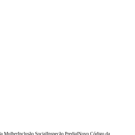
da Mulher
Inclusão Social
Inspeção Predial
Novo Código da