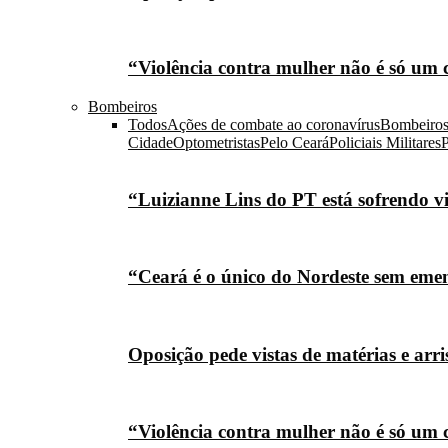
“Violência contra mulher não é só um 
Bombeiros
Todos
Ações de combate ao coronavírus
Bombeiro
Cidade
Optometristas
Pelo Ceará
Policiais Militares
P
“Luizianne Lins do PT está sofrendo vi
“Ceará é o único do Nordeste sem eme
Oposição pede vistas de matérias e arr
“Violência contra mulher não é só um 