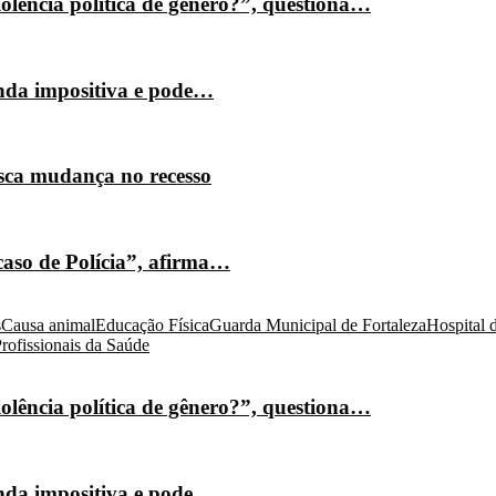
olência política de gênero?”, questiona…
nda impositiva e pode…
isca mudança no recesso
caso de Polícia”, afirma…
s
Causa animal
Educação Física
Guarda Municipal de Fortaleza
Hospital 
rofissionais da Saúde
olência política de gênero?”, questiona…
nda impositiva e pode…