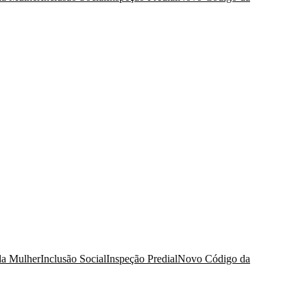
da Mulher
Inclusão Social
Inspeção Predial
Novo Código da