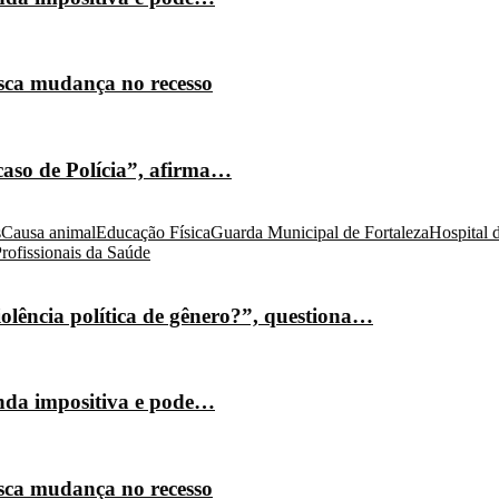
isca mudança no recesso
caso de Polícia”, afirma…
s
Causa animal
Educação Física
Guarda Municipal de Fortaleza
Hospital 
rofissionais da Saúde
olência política de gênero?”, questiona…
nda impositiva e pode…
isca mudança no recesso