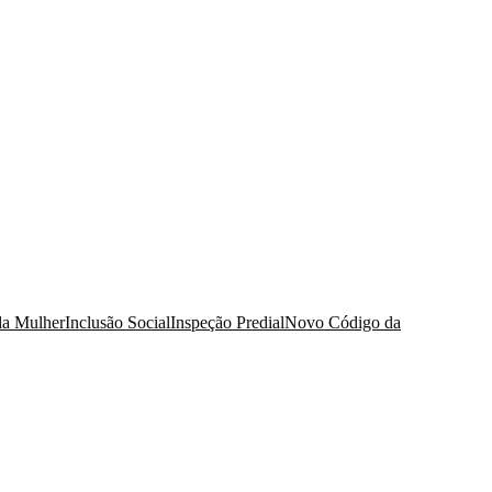
da Mulher
Inclusão Social
Inspeção Predial
Novo Código da