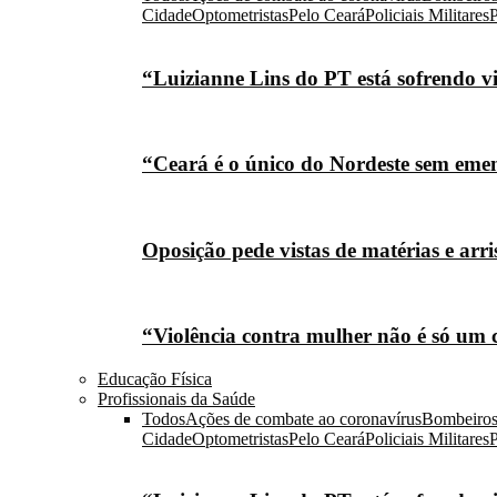
Cidade
Optometristas
Pelo Ceará
Policiais Militares
P
“Luizianne Lins do PT está sofrendo vi
“Ceará é o único do Nordeste sem eme
Oposição pede vistas de matérias e arr
“Violência contra mulher não é só um 
Educação Física
Profissionais da Saúde
Todos
Ações de combate ao coronavírus
Bombeiro
Cidade
Optometristas
Pelo Ceará
Policiais Militares
P