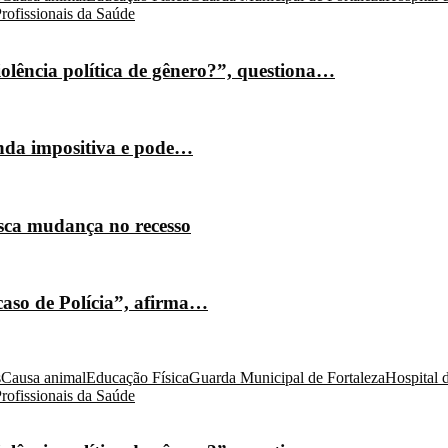
rofissionais da Saúde
olência política de gênero?”, questiona…
nda impositiva e pode…
isca mudança no recesso
caso de Polícia”, afirma…
s
Causa animal
Educação Física
Guarda Municipal de Fortaleza
Hospital 
rofissionais da Saúde