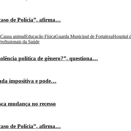
caso de Polícia”, afirma…
s
Causa animal
Educação Física
Guarda Municipal de Fortaleza
Hospital 
rofissionais da Saúde
olência política de gênero?”, questiona…
nda impositiva e pode…
isca mudança no recesso
caso de Polícia”, afirma…