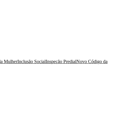
da Mulher
Inclusão Social
Inspeção Predial
Novo Código da