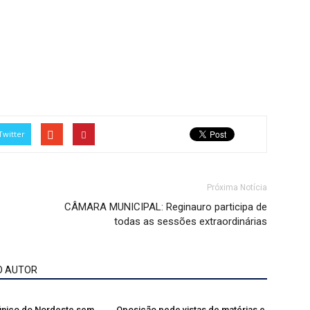
Twitter
Próxima Notícia
CÂMARA MUNICIPAL: Reginauro participa de
todas as sessões extraordinárias
O AUTOR
 único do Nordeste sem
Oposição pede vistas de matérias e