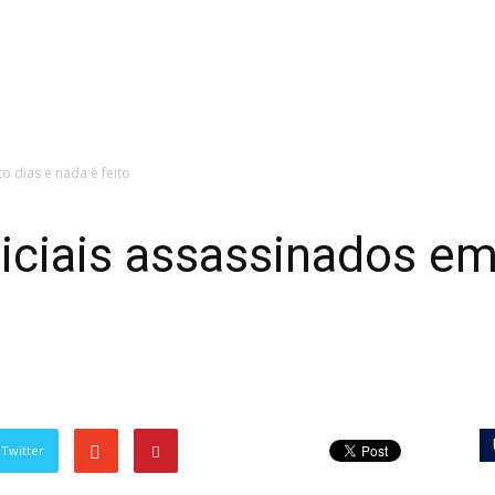
o dias e nada é feito
liciais assassinados em
Twitter