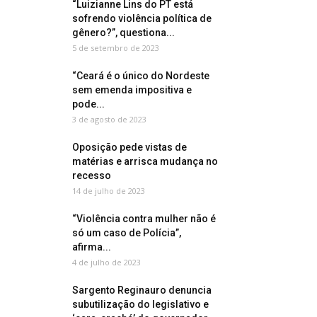
“Luizianne Lins do PT está
sofrendo violência política de
gênero?”, questiona...
5 de setembro de 2023
“Ceará é o único do Nordeste
sem emenda impositiva e
pode...
3 de agosto de 2023
Oposição pede vistas de
matérias e arrisca mudança no
recesso
14 de julho de 2023
“Violência contra mulher não é
só um caso de Polícia”,
afirma...
4 de julho de 2023
Sargento Reginauro denuncia
subutilização do legislativo e