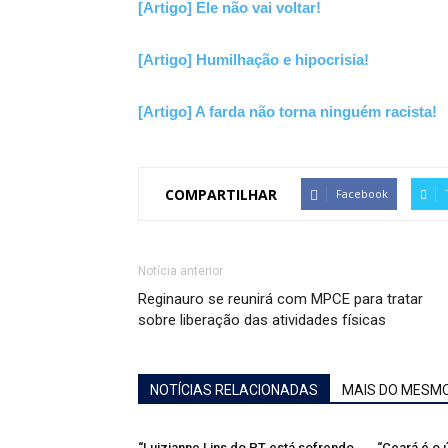
[Artigo] Ele não vai voltar!
[Artigo] Humilhação e hipocrisia!
[Artigo] A farda não torna ninguém racista!
COMPARTILHAR
Facebook
Notícia anterior
Reginauro se reunirá com MPCE para tratar
sobre liberação das atividades físicas
NOTÍCIAS RELACIONADAS
MAIS DO MESM
“Luizianne Lins do PT está sofrendo
“Ceará é o