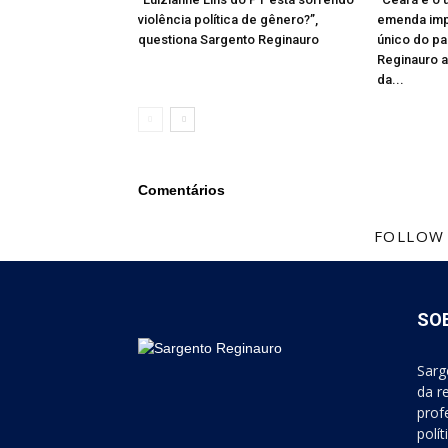
violência política de gênero?”,
emenda impo
questiona Sargento Reginauro
único do paí
Reginauro a
da...
Comentários
FOLLOW
SO
Sarg
da r
prof
polí