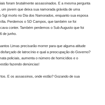
iais foram brutalmente assassinados. E a mesma pergunta
a, um jovem que deixa sua namorada grávida de uma
 o Sgt morto no Dia dos Namorados, enquanto sua esposa
mília. Perdemos o SD Campos, que também se foi
uscava conter. Também perdemos o Sub Augusto que foi
6 de junho.
uantos Limas precisarão morrer para que alguma atitude
 disfarçado de latrocínio e qual a preocupação do Governo?
mata policiais, aumenta o número de homicídios e o
estão fazendo denúncias! ⁣
 mortos. E os assassinos, onde estão? Gozando de sua