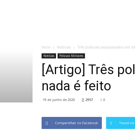
Inicio
Notícias
Três policiais assassinados em oit
Notícias
Policiais Militares
[Artigo] Três po
nada é feito
19 de junho de 2020
2957
0
Compartilhar no Facebook
Tweet no 