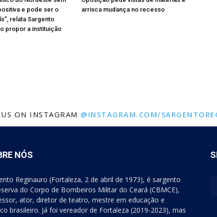
sitiva e pode ser o
arrisca mudança no recesso
s”, relata Sargento
o propor a instituição
 US ON INSTAGRAM
@INSTAGRAM.COM/SARGENTORE
BRE NÓS
S
ento Reginauro (Fortaleza, 2 de abril de 1973), é sargento
eserva do Corpo de Bombeiros Militar do Ceará (CBMCE),
essor, ator, diretor de teatro, mestre em educação e
tico brasileiro. Já foi vereador de Fortaleza (2019-2023), mas